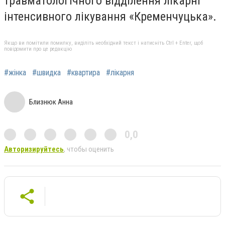
травматологічного відділення лікарні
інтенсивного лікування «Кременчуцька».
Якщо ви помітили помилку, виділіть необхідний текст і натисніть Ctrl + Enter, щоб
повідомити про це редакцію
#жінка
#швидка
#квартира
#лікарня
Близнюк Анна
0,0
Авторизируйтесь
, чтобы оценить