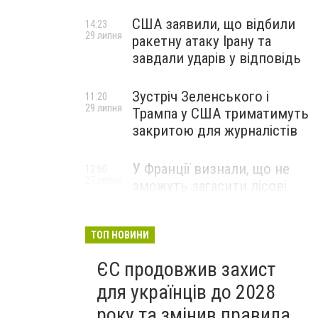
США заявили, що відбили
14:23
29 липня
ракетну атаку Ірану та
завдали ударів у відповідь
Зустріч Зеленського і
11:20
29 липня
Трампа у США триматимуть
закритою для журналістів
У Франції визнали, що не
12:50
27 липня
зможуть загасити лісові
пожежі біля Бордо до осені
ТОП НОВИНИ
ЄС продовжив захист
для українців до 2028
року та змінив правила