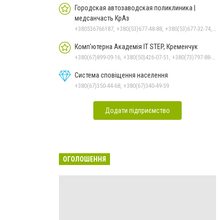
Городская автозаводская поликлиника |
медсанчасть КрАз
+380536766187, +380(53)677-48-88, +380(53)677-32-74, +380(53)676-62-99
Комп'ютерна Академія IT STEP, Кременчук
+380(67)899-09-16, +380(50)426-07-51, +380(73)797-88-17
Система сповіщення населення
+380(67)350-44-68, +380(67)340-49-59
Додати підприємство
ОГОЛОШЕННЯ