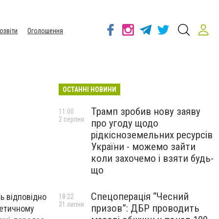
озвіти
Оголошення
ОСТАННІ НОВИНИ
Трамп зробив нову заяву
11:00
2 серпня
про угоду щодо
рідкісноземельних ресурсів
України - можемо зайти
коли захочемо і взяти будь-
що
Спецоперація “Чесний
ть відповідно
18:22
31 липня
призов”: ДБР проводить
метичному