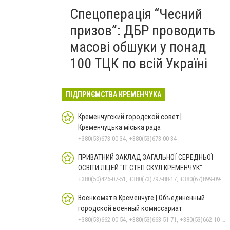
Спецоперація “Чесний
призов”: ДБР проводить
масові обшуки у понад
100 ТЦК по всій Україні
ПІДПРИЄМСТВА КРЕМЕНЧУКА
Кременчугский городской совет |
Кременчуцька міська рада
+380(53)673-00-34, +380(53)673-00-34
ПРИВАТНИЙ ЗАКЛАД ЗАГАЛЬНОЇ СЕРЕДНЬОЇ
ОСВІТИ ЛІЦЕЙ "ІТ СТЕП СКУЛ КРЕМЕНЧУК"
+380(50)426-07-51, +380(73)797-88-17, +380(67)899-09-16
Военкомат в Кременчуге | Объединенный
городской военный комиссариат
+380(53)662-00-54, +380(53)663-51-71, +380(53)662-10-35