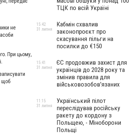
масові обшуки у понад 100
уні, передає
ТЦК по всій Україні
Кабмін схвалив
15:42
ники не
31 липня
законопроєкт про
засоби
скасування пільги на
посилки до €150
го. При цьому,
і.
ЄС продовжив захист для
15:41
31 липня
українців до 2028 року та
 записувати
змінив правила для
, щоб
військовозобов'язаних
Український пілот
11:15
31 липня
переслідував російську
ракету до кордону з
Польщею, - Міноборони
Польщі