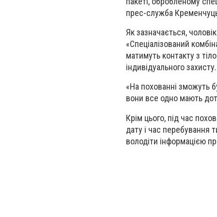
пакеті, обробленому спе
прес-служба Кременчуць
Як зазначається, чолові
«Спеціалізований комбін
матимуть контакту з тіло
індивідуального захисту.
«На похованні зможуть бу
вони все одно мають дот
Крім цього, під час пох
дату і час перебування 
володіти інформацією про