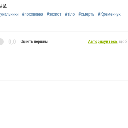
АДА
унальники
#поховання
#захист
#тіло
#смерть
#Кременчук
0,0
Оцініть першим
Авторизуйтесь
, щоб