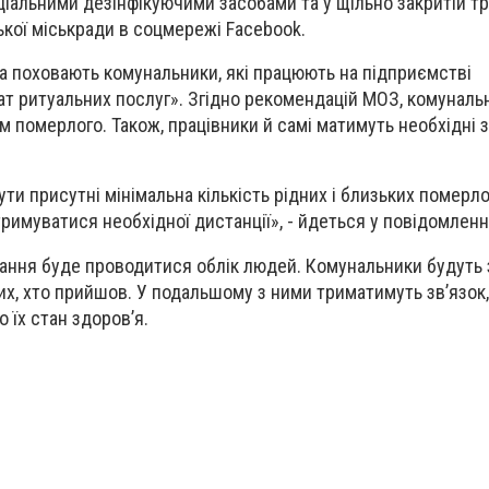
ціальними дезінфікуючими засобами та у щільно закритій тр
кої міськради в соцмережі
Facebook
.
ка поховають комунальники, які працюють на підприємстві
ат ритуальних послуг». Згідно рекомендацій МОЗ, комуналь
м померлого. Також, працівники й самі матимуть необхідні 
ти присутні мінімальна кількість рідних і близьких померло
римуватися необхідної дистанції», - йдеться у повідомленн
овання буде проводитися облік людей. Комунальники будуть
тих, хто прийшов. У подальшому з ними триматимуть зв’язок
 їх стан здоров’я.