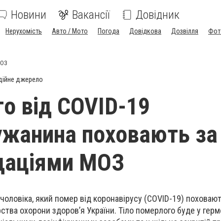
Новини
Вакансії
Довідник
Нерухомість
Авто / Мото
Погода
Довідкова
Дозвілля
Фот
МОЗ
дійне джерело
о від COVID-19
жанина поховають за
даціями МОЗ
 чоловіка, який помер від коронавірусу (COVID-19) поховаю
рства охорони здоров’я України. Тіло померлого буде у гер