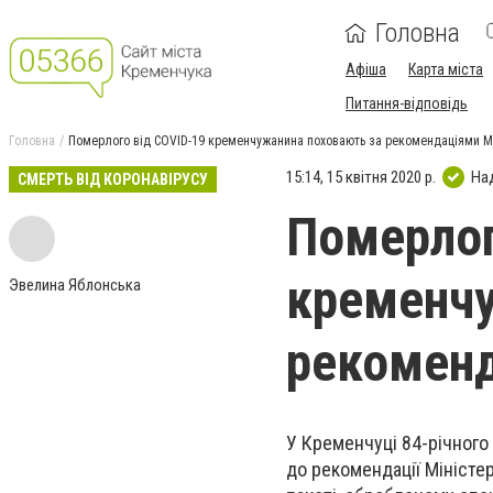
Головна
Афіша
Карта міста
Питання-відповідь
Головна
Померлого від COVID-19 кременчужанина поховають за рекомендаціями 
15:14, 15 квітня 2020 р.
На
СМЕРТЬ ВІД КОРОНАВІРУСУ
Померлог
кременчу
Эвелина Яблонська
рекомен
У Кременчуці 84-річного
до рекомендації Міністе