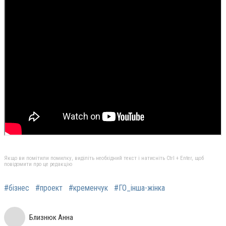
Якщо ви помітили помилку, виділіть необхідний текст і натисніть Ctrl + Enter, щоб
повідомити про це редакцію
#бізнес
#проект
#кременчук
#ГО_інша-жінка
Близнюк Анна