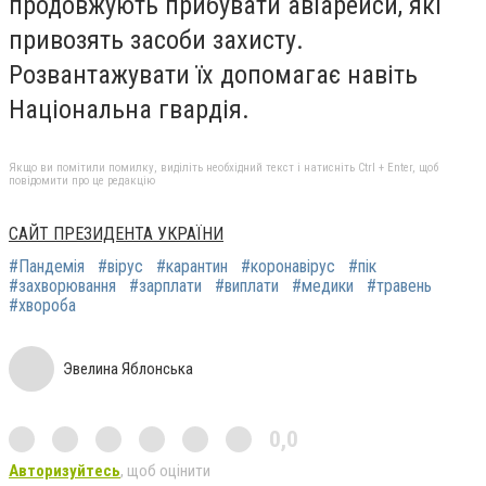
продовжують прибувати авіарейси, які
привозять засоби захисту.
Розвантажувати їх допомагає навіть
Національна гвардія.
Якщо ви помітили помилку, виділіть необхідний текст і натисніть Ctrl + Enter, щоб
повідомити про це редакцію
САЙТ ПРЕЗИДЕНТА УКРАЇНИ
#Пандемія
#вірус
#карантин
#коронавірус
#пік
#захворювання
#зарплати
#виплати
#медики
#травень
#хвороба
Эвелина Яблонська
0,0
Авторизуйтесь
, щоб оцінити