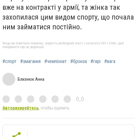
вже на контракті у армії, та жінка так
захопилася цим видом спорту, що почала
ним займатися постійно.
Якщо ви помітили помилку, виділіть необхідний текст і натисніть Ctrl + Enter, щоб
повідомити про це редакцію
#спорт
#змагання
#чемпіонат
#бронза
#гирі
#вага
Близнюк Анна
0,0
Авторизируйтесь
, чтобы оценить