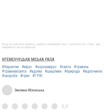
Якщо ви помітили помилку, виділіть необхідний текст і натисніть Ctrl + Enter, щоб
повідомити про це редакцію
КРЕМЕНЧУЦЬКА МІСЬКА РАДА
#Карантин
#вірус
#коронавірус
#свята
#травень
#травневісвята
#вдома
#шашлики
#природа
#відпочинок
#хвороба
#грип
#ГРВІ
Эвелина Яблонська
0,0