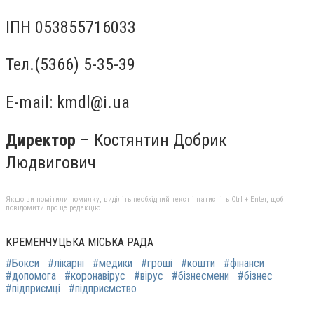
ІПН 053855716033
Тел.(5366) 5-35-39
Е-mail:
kmdl@i.ua
Директор
– Костянтин
Добрик
Людвигович
Якщо ви помітили помилку, виділіть необхідний текст і натисніть Ctrl + Enter, щоб
повідомити про це редакцію
КРЕМЕНЧУЦЬКА МІСЬКА РАДА
#Бокси
#лікарні
#медики
#гроші
#кошти
#фінанси
#допомога
#коронавірус
#вірус
#бізнесмени
#бізнес
#підприємці
#підприємство