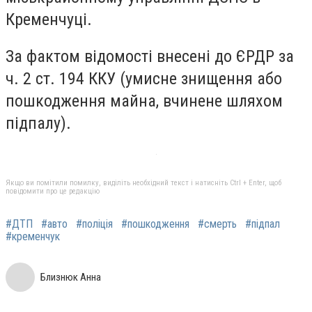
Кременчуці.
За фактом відомості внесені до ЄРДР за
ч. 2 ст. 194 ККУ (умисне знищення або
пошкодження майна, вчинене шляхом
підпалу).
Якщо ви помітили помилку, виділіть необхідний текст і натисніть Ctrl + Enter, щоб
повідомити про це редакцію
#ДТП
#авто
#поліція
#пошкодження
#смерть
#підпал
#кременчук
Близнюк Анна