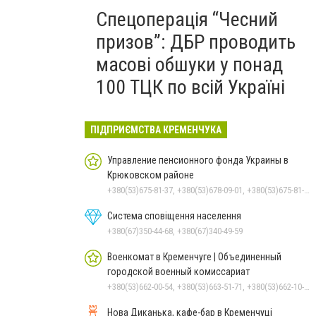
Спецоперація “Чесний
призов”: ДБР проводить
масові обшуки у понад
100 ТЦК по всій Україні
ПІДПРИЄМСТВА КРЕМЕНЧУКА
Управление пенсионного фонда Украины в
Крюковском районе
+380(53)675-81-37, +380(53)678-09-01, +380(53)675-81-32, +380(53)675-81-40, +380(53)675-81-33, +380(53)675-81-38, +380(53)675-81-31, +380(53)678-08-87
Система сповіщення населення
+380(67)350-44-68, +380(67)340-49-59
Военкомат в Кременчуге | Объединенный
городской военный комиссариат
+380(53)662-00-54, +380(53)663-51-71, +380(53)662-10-35
Нова Диканька, кафе-бар в Кременчуці