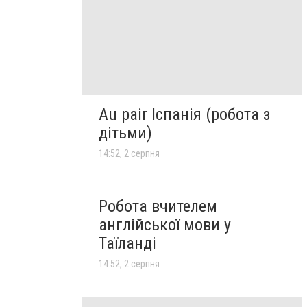
Au pair Іспанія (робота з
дітьми)
14:52, 2 серпня
Робота вчителем
англійської мови у
Таїланді
14:52, 2 серпня