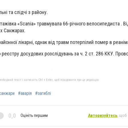
ьні та слідчі з району.
тажівка «Scania» травмувала 66-річного велосипедиста . В
х Санжарах.
районної лікарні, однак від травм потерпілий помер в реаніма
 реєстру досудових розслідувань за ч. 2 ст. 286 ККУ. Пров
бхідний текст і натисніть Ctrl + Enter, щоб повідомити про це редакцію
санжари
#аварія
#загиблі
0,0
Оцініть першим
Авторизуйтесь
, щоб