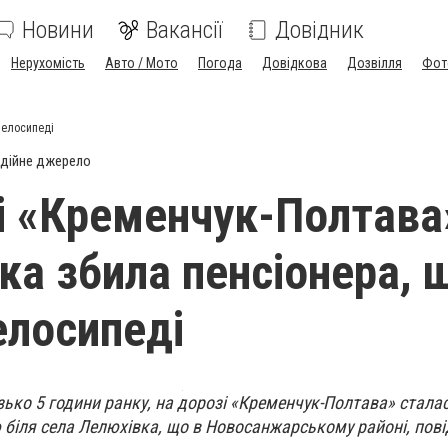
Новини
Вакансії
Довідник
Нерухомість
Авто / Мото
Погода
Довідкова
Дозвілля
Фот
велосипеді
дійне джерело
і «Кременчук-Полтава
ка збила пенсіонера, 
елосипеді
изько 5 години ранку, на дорозі «Кременчук-Полтава» стала
 біля села Лелюхівка, що в Новосанжарському районі, пов