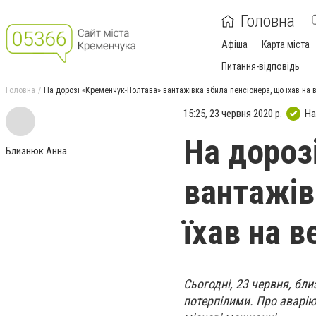
Головна
Афіша
Карта міста
Питання-відповідь
Головна
На дорозі «Кременчук-Полтава» вантажівка збила пенсіонера, що їхав на 
15:25, 23 червня 2020 р.
На
На дороз
Близнюк Анна
вантажів
їхав на в
Сьогодні, 23 червня, бл
потерпілими. Про аварію