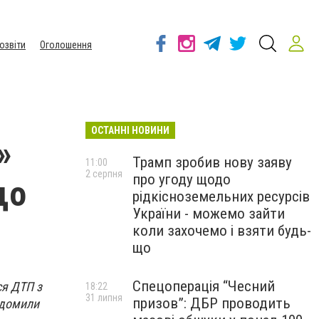
озвіти
Оголошення
ОСТАННІ НОВИНИ
»
Трамп зробив нову заяву
11:00
2 серпня
про угоду щодо
що
рідкісноземельних ресурсів
України - можемо зайти
коли захочемо і взяти будь-
що
Спецоперація “Чесний
ся ДТП з
18:22
31 липня
призов”: ДБР проводить
ідомили