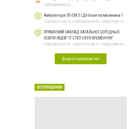
+380(96)904-63-23
Амбулаторія ЗП-СМ 5 | Детская поликлиника 1
+380(53)675-84-19, +380(50)356-94-69, +380(67)540-73-87
ПРИВАТНИЙ ЗАКЛАД ЗАГАЛЬНОЇ СЕРЕДНЬОЇ
ОСВІТИ ЛІЦЕЙ "ІТ СТЕП СКУЛ КРЕМЕНЧУК"
+380(50)426-07-51, +380(73)797-88-17, +380(67)899-09-16
Додати підприємство
ОГОЛОШЕННЯ