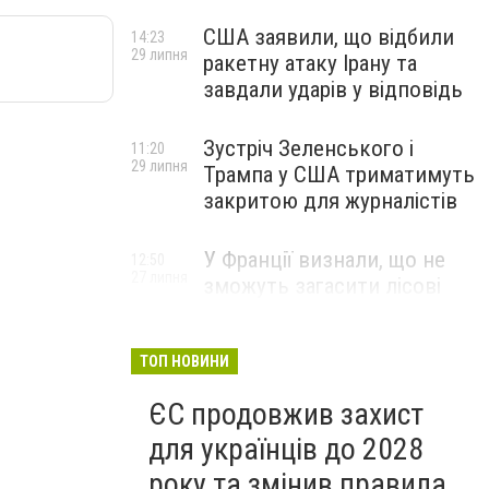
США заявили, що відбили
14:23
29 липня
ракетну атаку Ірану та
завдали ударів у відповідь
Зустріч Зеленського і
11:20
29 липня
Трампа у США триматимуть
закритою для журналістів
У Франції визнали, що не
12:50
27 липня
зможуть загасити лісові
пожежі біля Бордо до осені
ТОП НОВИНИ
ЄС продовжив захист
для українців до 2028
року та змінив правила