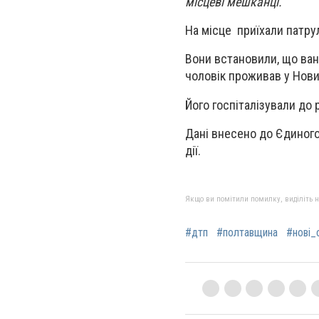
місцеві мешканці.
На місце приїхали патрул
Вони встановили, що ван
чоловік проживав у Нови
Його госпіталізували до 
Дані внесено до Єдиного
дії.
Якщо ви помітили помилку, виділіть нео
#дтп
#полтавщина
#нові_