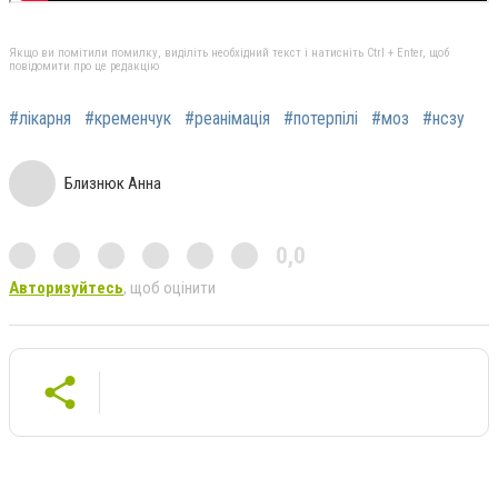
Якщо ви помітили помилку, виділіть необхідний текст і натисніть Ctrl + Enter, щоб
повідомити про це редакцію
#лікарня
#кременчук
#реанімація
#потерпілі
#моз
#нсзу
Близнюк Анна
0,0
Авторизуйтесь
, щоб оцінити