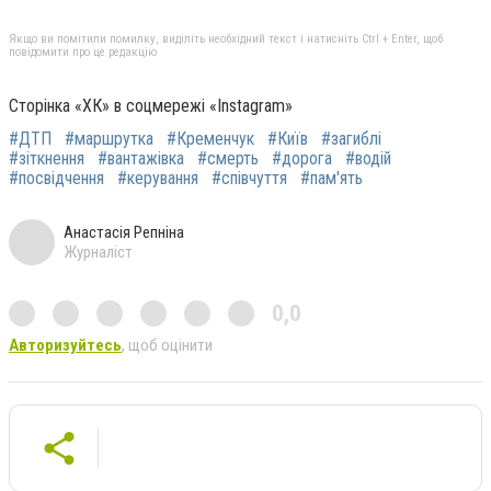
Якщо ви помітили помилку, виділіть необхідний текст і натисніть Ctrl + Enter, щоб
повідомити про це редакцію
Сторінка «ХК» в соцмережі «Instagram»
#ДТП
#маршрутка
#Кременчук
#Київ
#загиблі
#зіткнення
#вантажівка
#смерть
#дорога
#водій
#посвідчення
#керування
#співчуття
#пам'ять
Анастасія Репніна
Журналіст
0,0
Авторизуйтесь
, щоб оцінити