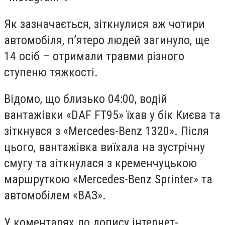
Як зазначається, зіткнулися аж чотири
автомобіля, п’ятеро людей загинуло, ще
14 осіб – отримали травми різного
ступеню тяжкості.
Відомо, що близько 04:00, водій
вантажівки «
DAF FT95
» їхав у бік Києва та
зіткнувся з «Mercedes-Benz 1320». Після
цього, вантажівка виїхала на зустрічну
смугу та зіткнулася з кременчуцькою
маршруткою «Mercedes-Benz Sprinter» та
автомобілем «ВАЗ».
У коментарях до допису інтернет-