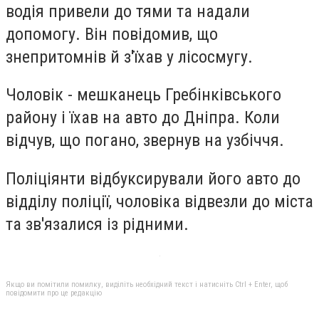
водія привели до тями та надали
допомогу. Він повідомив, що
знепритомнів й з'їхав у лісосмугу.
Чоловік - мешканець Гребінківського
району і їхав на авто до Дніпра. Коли
відчув, що погано, звернув на узбіччя.
Поліціянти відбуксирували його авто до
відділу поліції, чоловіка відвезли до міста
та зв'язалися із рідними.
Якщо ви помітили помилку, виділіть необхідний текст і натисніть Ctrl + Enter, щоб
повідомити про це редакцію