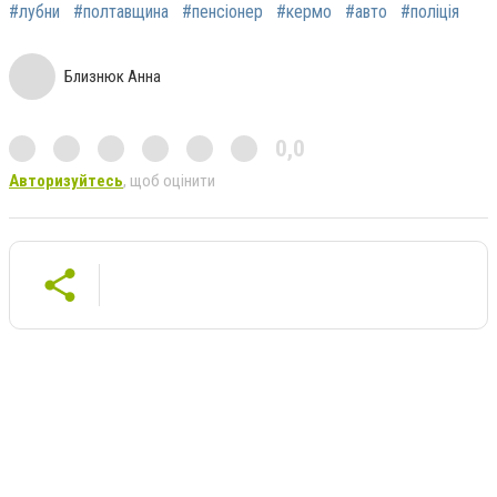
#лубни
#полтавщина
#пенсіонер
#кермо
#авто
#поліція
Близнюк Анна
0,0
Авторизуйтесь
, щоб оцінити