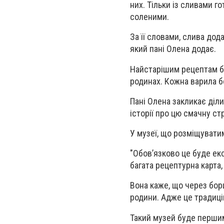
них. Тільки із сливами г
соленими.
За її словами, слива дода
який пані Олена додає.
Найстарішим рецептам бл
родинах. Кожна варила б
Пані Олена закликає діли
історії про цю смачну ст
У музеї, що розміщувати
"Обов’язково це буде ек
багата рецептурна карта,
Вона каже, що через борщ
родини. Адже це традиці
Такий музей буде першим