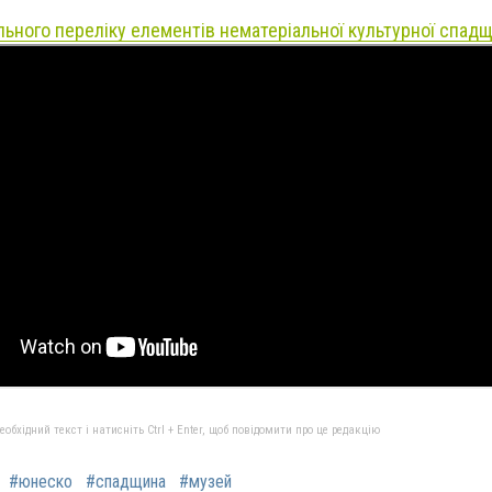
ьного переліку елементів нематеріальної культурної спад
бхідний текст і натисніть Ctrl + Enter, щоб повідомити про це редакцію
#юнеско
#спадщина
#музей