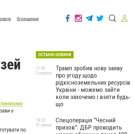
озвіти
Оголошення
ОСТАННІ НОВИНИ
узей
Трамп зробив нову заяву
11:00
2 серпня
про угоду щодо
рідкісноземельних ресурсів
України - можемо зайти
коли захочемо і взяти будь-
глиняному
що
рави є
Спецоперація “Чесний
18:22
31 липня
призов”: ДБР проводить
готувати по