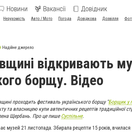
Новини
Вакансії
Довідник
Нерухомість
Авто / Мото
Погода
Довідкова
Дозвілля
Фот
Надійне джерело
вщині відкривають м
кого борщу. Відео
вщині проходить фестиваль українського борщу "
Борщик у 
кту та власницею купи автентичних рецептів традиційної ст
Олена Щербань. Про це пише
Суспільне
.
ває музей 21 листопада. Збирала рецепти 15 років, вчилася 