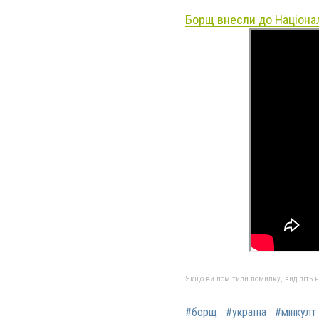
Борщ
внесли до Націонал
Якщо ви помітили помилку, виділіть нео
#борщ
#україна
#мінкулт