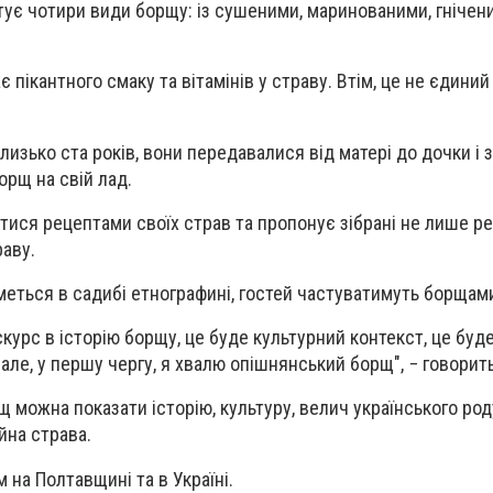
отує чотири види борщу: із сушеними, маринованими, гнічен
є пікантного смаку та вітамінів у страву. Втім, це не єдиний 
изько ста років, вони передавалися від матері до дочки і з
орщ на свій лад.
тися рецептами своїх страв та пропонує зібрані не лише ре
раву.
меться в садибі етнографині, гостей частуватимуть борщам
скурс в історію борщу, це буде культурний контекст, це буд
 але, у першу чергу, я хвалю опішнянський борщ", − говорить
 можна показати історію, культуру, велич українського роду
йна страва.
 на Полтавщині та в Україні.