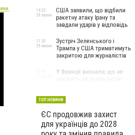
щини
США заявили, що відбили
14:23
29 липня
ракетну атаку Ірану та
завдали ударів у відповідь
Зустріч Зеленського і
11:20
29 липня
Трампа у США триматимуть
закритою для журналістів
У Франції визнали, що не
12:50
27 липня
зможуть загасити лісові
пожежі біля Бордо до осені
ТОП НОВИНИ
ЄС продовжив захист
для українців до 2028
року та змінив правила