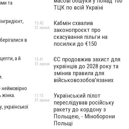
масові обшуки у понад 100
ими та
ТЦК по всій Україні
інгридієнт,
Кабмін схвалив
15:42
31 липня
законопроєкт про
скасування пільги на
берігалися в
посилки до €150
цепти, а й
ЄС продовжив захист для
15:41
31 липня
українців до 2028 року та
змінив правила для
и.
військовозобов'язаних
е неймовірно
Український пілот
 жінка.
11:15
31 липня
переслідував російську
, української
ракету до кордону з
Польщею, - Міноборони
Польщі