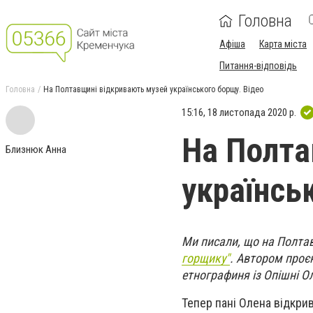
Головна
Афіша
Карта міста
Питання-відповідь
Головна
На Полтавщині відкривають музей українського борщу. Відео
15:16, 18 листопада 2020 р.
На Полта
Близнюк Анна
українсь
Ми писали, що на Полта
горщику"
. Автором проє
етнографиня із Опішні 
Тепер пані Олена відкри