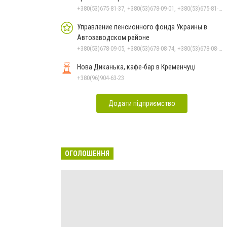
+380(53)675-81-37, +380(53)678-09-01, +380(53)675-81-32, +380(53)675-81-40, +380(53)675-81-33, +380(53)675-81-38, +380(53)675-81-31, +380(53)678-08-87
Управление пенсионного фонда Украины в
Автозаводском районе
+380(53)678-09-05, +380(53)678-08-74, +380(53)678-08-83, +380(53)678-08-41, +380(53)678-08-86
Нова Диканька, кафе-бар в Кременчуці
+380(96)904-63-23
Додати підприємство
ОГОЛОШЕННЯ