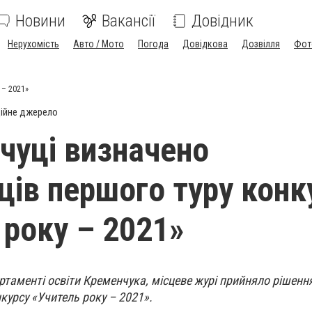
Новини
Вакансії
Довідник
Нерухомість
Авто / Мото
Погода
Довідкова
Дозвілля
Фот
 – 2021»
ійне джерело
чуці визначено
ів першого туру конк
 року – 2021»
таменті освіти Кременчука, місцеве журі прийняло рішенн
курсу «Учитель року – 2021».