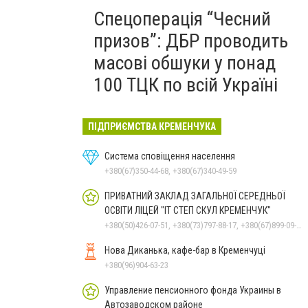
Спецоперація “Чесний
призов”: ДБР проводить
масові обшуки у понад
100 ТЦК по всій Україні
ПІДПРИЄМСТВА КРЕМЕНЧУКА
Система сповіщення населення
+380(67)350-44-68, +380(67)340-49-59
ПРИВАТНИЙ ЗАКЛАД ЗАГАЛЬНОЇ СЕРЕДНЬОЇ
ОСВІТИ ЛІЦЕЙ "ІТ СТЕП СКУЛ КРЕМЕНЧУК"
+380(50)426-07-51, +380(73)797-88-17, +380(67)899-09-16
Нова Диканька, кафе-бар в Кременчуці
+380(96)904-63-23
Управление пенсионного фонда Украины в
Автозаводском районе