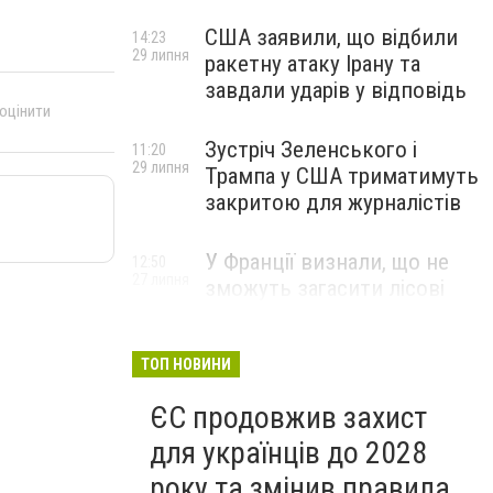
США заявили, що відбили
14:23
29 липня
ракетну атаку Ірану та
завдали ударів у відповідь
 оцінити
Зустріч Зеленського і
11:20
29 липня
Трампа у США триматимуть
закритою для журналістів
У Франції визнали, що не
12:50
27 липня
зможуть загасити лісові
пожежі біля Бордо до осені
ТОП НОВИНИ
ЄС продовжив захист
для українців до 2028
року та змінив правила