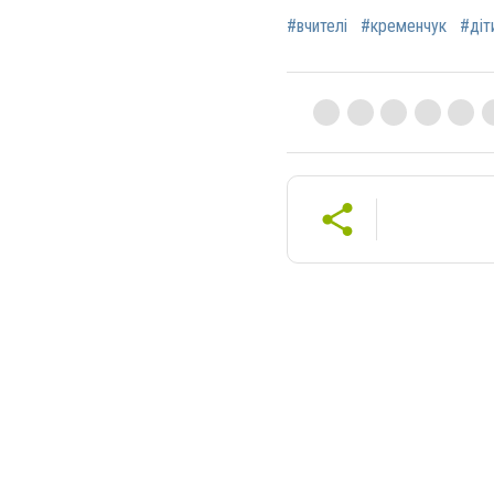
#вчителі
#кременчук
#діт