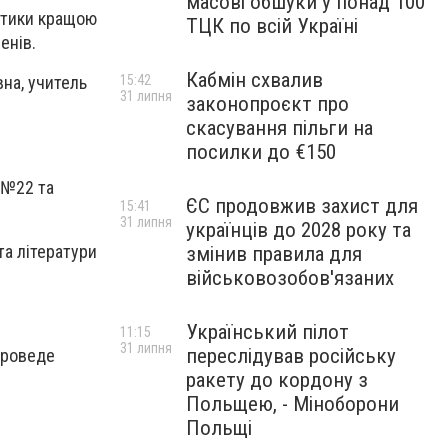
масові обшуки у понад 100
матики кращою
ТЦК по всій Україні
енів.
Кабмін схвалив
15:42
на, учитель
31 липня
законопроєкт про
скасування пільги на
посилки до €150
 №22 та
ЄС продовжив захист для
15:41
31 липня
українців до 2028 року та
та літератури
змінив правила для
військовозобов'язаних
Український пілот
11:15
31 липня
переслідував російську
проведе
ракету до кордону з
Польщею, - Міноборони
Польщі