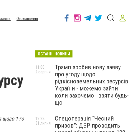
озвіти
Оголошення
ОСТАННІ НОВИНИ
Трамп зробив нову заяву
11:00
2 серпня
про угоду щодо
урсу
рідкісноземельних ресурсів
України - можемо зайти
коли захочемо і взяти будь-
що
Спецоперація “Чесний
я щодо 1-го
18:22
31 липня
призов”: ДБР проводить