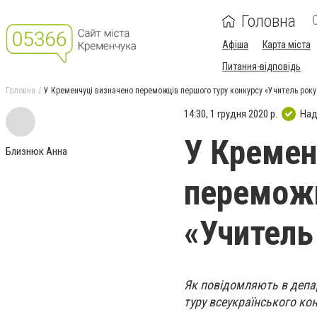
Головна
Афіша
Карта міста
Питання-відповідь
Головна
У Кременчуці визначено переможців першого туру конкурсу «Учитель року
14:30, 1 грудня 2020 р.
Над
У Кремен
Близнюк Анна
переможц
«Учитель
Як повідомляють в депар
туру всеукраїнського кон