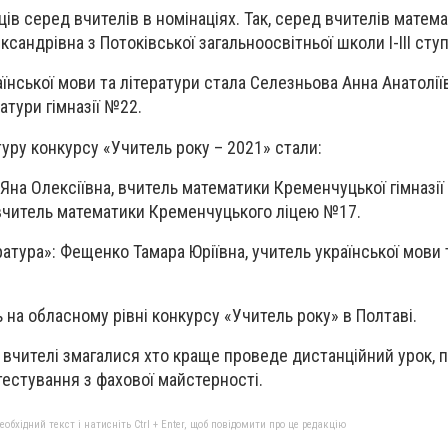
в серед вчителів в номінаціях. Так, серед вчителів мате
сандрівна з Потоківської загальноосвітньої школи І-ІІІ ступ
нської мови та літератури стала Селезньова Анна Анатоліїв
атури гімназії №22.
туру конкурсу «Учитель року – 2021» стали:
Яна Олексіївна, вчитель математики Кременчуцької гімназії
, вчитель математики Кременчуцького ліцею №17.
ратура»: Фещенко Тамара Юріївна, учитель української мови 
 на обласному рівні конкурсу «Учитель року» в Полтаві.
 вчителі змагалися хто краще проведе дистанційний урок, 
тестування з фахової майстерності.
бхідний текст і натисніть Ctrl + Enter, щоб повідомити про це редакцію