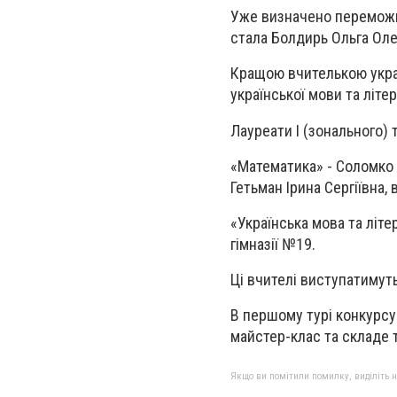
Уже визначено переможці
стала Болдирь Ольга Олек
Кращою вчителькою украї
української мови та літер
Лауреати І (зонального) 
«Математика» - Соломко 
Гетьман Ірина Сергіївна
«Українська мова та літе
гімназії №19.
Ці вчителі виступатимуть
В першому турі конкурсу
майстер-клас та складе 
Якщо ви помітили помилку, виділіть нео