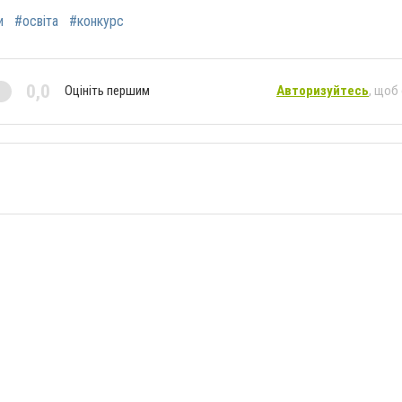
и
#освіта
#конкурс
0,0
Оцініть першим
Авторизуйтесь
, щоб