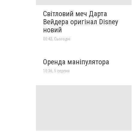
Світловий меч Дарта
Вейдера оригінал Disney
новий
00:43, Сьогодні
Оренда маніпулятора
10:36, 5 серпня