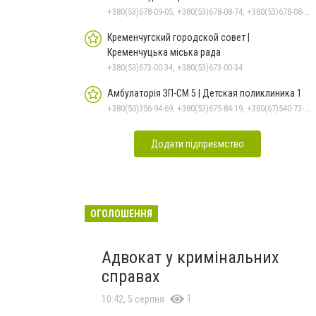
+380(53)678-09-05, +380(53)678-08-74, +380(53)678-08-83, +380(53)678-08-41, +380(53)678-08-86
Кременчугский городской совет |
Кременчуцька міська рада
+380(53)673-00-34, +380(53)673-00-34
Амбулаторія ЗП-СМ 5 | Детская поликлиника 1
+380(50)356-94-69, +380(53)675-84-19, +380(67)540-73-87
Додати підприємство
ОГОЛОШЕННЯ
Адвокат у кримінальних
справах
1
10:42, 5 серпня