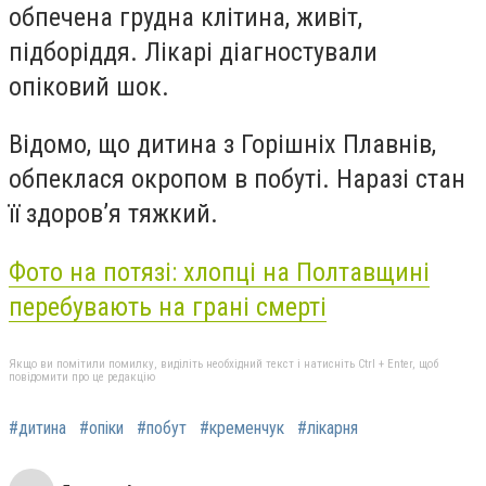
обпечена грудна клітина, живіт,
підборіддя. Лікарі діагностували
опіковий шок.
Відомо, що дитина з Горішніх Плавнів,
обпеклася окропом в побуті. Наразі стан
її здоров’я тяжкий.
Фото на потязі: хлопці на Полтавщині
перебувають на грані смерті
Якщо ви помітили помилку, виділіть необхідний текст і натисніть Ctrl + Enter, щоб
повідомити про це редакцію
#дитина
#опіки
#побут
#кременчук
#лікарня