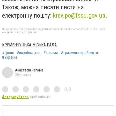
Також, можна писати листи на
електронну пошту:
krev.po@fssu.gov.ua
.
Якщо ви помітили помилку, виділіть необхідний текст і натисніть Ctrl + Enter, щоб
повідомити про це редакцію
КРЕМЕНЧУЦЬКА МІСЬКА РАДА
#Гроші
#виробництво
#травми
#травминавиробництві
#Україна
Анастасія Репніна
Журналіст
0,0
Авторизуйтесь
, щоб оцінити