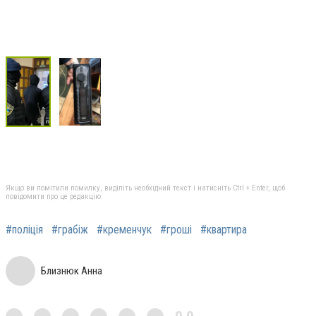
Якщо ви помітили помилку, виділіть необхідний текст і натисніть Ctrl + Enter, щоб
повідомити про це редакцію
#поліція
#грабіж
#кременчук
#гроші
#квартира
Близнюк Анна