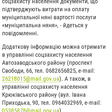
соцзахисту населення документи, що
підтверджують витрати на оплату
муніципальної няні вартості послуги
«муніципальна няня», - йдеться у
повідомленні.
Додаткову інформацію можна отримати
в управлінні соцзахисту населення
Автозаводського району (проспект
Свободи, 66, тел. 0682656825, е-mail:
26218015@mail.gov.ua
). А також, в
управлінні соцзахисту населення
Крюківського району (вул. Івана
Приходька, 90, тел. 0964032969, е-mail:
05385878@mail.gov.ua
).