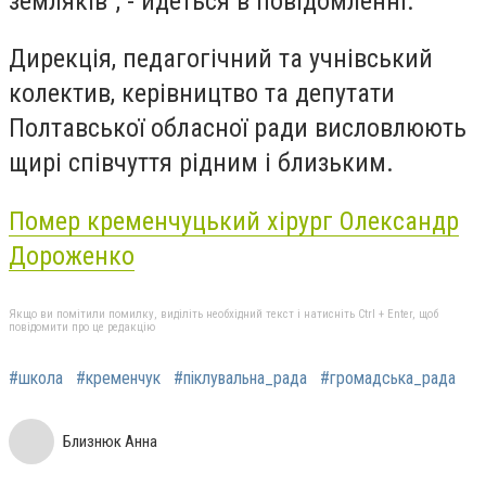
земляків", - йдеться в повідомленні.
Дирекція, педагогічний та учнівський
колектив, керівництво та депутати
Полтавської обласної ради висловлюють
щирі співчуття рідним і близьким.
Помер кременчуцький хірург Олександр
Дороженко
Якщо ви помітили помилку, виділіть необхідний текст і натисніть Ctrl + Enter, щоб
повідомити про це редакцію
#школа
#кременчук
#піклувальна_рада
#громадська_рада
Близнюк Анна