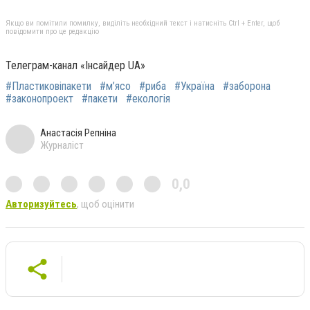
Якщо ви помітили помилку, виділіть необхідний текст і натисніть Ctrl + Enter, щоб
повідомити про це редакцію
Телеграм-канал «Інсайдер UA»
#Пластиковіпакети
#м’ясо
#риба
#Україна
#заборона
#законопроект
#пакети
#екологія
Анастасія Репніна
Журналіст
0,0
Авторизуйтесь
, щоб оцінити