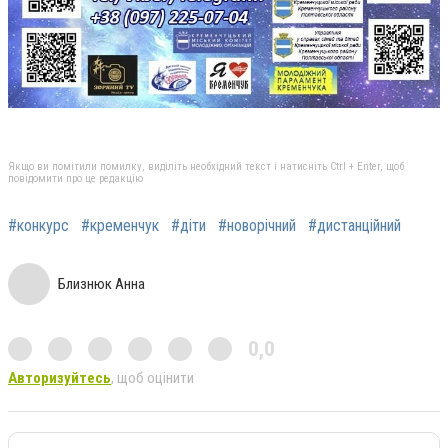
Якщо ви помітили помилку, виділіть необхідний текст і натисніть Ctrl + Enter, щоб
повідомити про це редакцію
#конкурс
#кременчук
#діти
#новорічний
#дистанційний
Близнюк Анна
0,0
Авторизуйтесь
, щоб оцінити