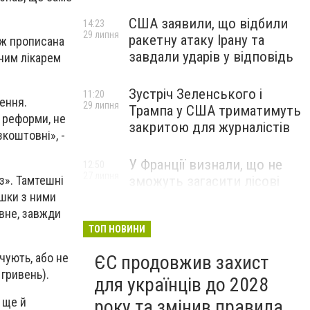
США заявили, що відбили
14:23
29 липня
ракетну атаку Ірану та
ож прописана
завдали ударів у відповідь
йним лікарем
Зустріч Зеленського і
11:20
ення.
29 липня
Трампа у США триматимуть
о реформи, не
закритою для журналістів
зкоштовні», -
У Франції визнали, що не
12:50
27 липня
из». Тамтешні
зможуть загасити лісові
ішки з ними
пожежі біля Бордо до осені
овне, завжди
ТОП НОВИНИ
чують, або не
ЄС продовжив захист
 гривень).
для українців до 2028
 ще й
року та змінив правила