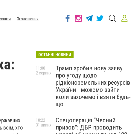
озвіти
Оголошення
ОСТАННІ НОВИНИ
ка:
Трамп зробив нову заяву
11:00
2 серпня
про угоду щодо
рідкісноземельних ресурсів
України - можемо зайти
коли захочемо і взяти будь-
що
Спецоперація “Чесний
державних
18:22
31 липня
призов”: ДБР проводить
 всім, хто