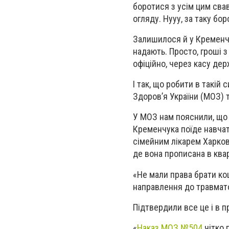
боротися з усім цим свав
огляду. Нууу, за таку бо
Залишилося й у Кременчуц
надають. Просто, гроші з
офіційно, через касу дер
І так, що робити в такій
Здоров’я України (МОЗ) т
У МОЗ нам пояснили, що 
Кременчука поїде навчати
сімейним лікарем Харкова
де вона прописана в ква
«Не мали права брати кошт
направлення до травмато
Підтвердили все це і в п
«
Наказ МОЗ №504
чітко 