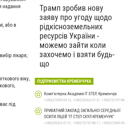
ля надання
Трамп зробив нову
заяву про угоду щодо
рідкісноземельних
і, або в
ресурсів України -
можемо зайти коли
захочемо і взяти будь-
вибір лікаря;
що
іткового віку,
ПІДПРИЄМСТВА КРЕМЕНЧУКА
кового,
Комп'ютерна Академія IT STEP, Кременчук
+380(67)899-09-16, +380(50)426-07-51, +380(73)797-88-17
ває під
ПРИВАТНИЙ ЗАКЛАД ЗАГАЛЬНОЇ СЕРЕДНЬОЇ
ОСВІТИ ЛІЦЕЙ "ІТ СТЕП СКУЛ КРЕМЕНЧУК"
+380(50)426-07-51, +380(73)797-88-17, +380(67)899-09-16