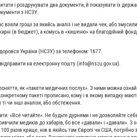
тати і роздрукувати два документи, й показувати їх держа
окументи з НСЗУ.
Вас взяли гроші за якийсь аналіз і не видали чек, або змусил
карні (в бюджет), а комусь в «кишеню» на благодійний фонд
здоровся України (НСЗУ) за телефоном: 1677.
 відправити на електронну пошту (
info@nszu.gov.ua
).
е поняття, як «пакети медичних послух». З ними можна озна
конкретному пакеті прописано, кому і в якому випадку мают
і чи інші аналізи, або обстеження.
ати: «Все читайте». Не будьте дурнями і не дозволяйте себ
ривчили медиків до хабарів, бо все «давали» і «давали». З 
100 разів краще, ніж в якійсь там Європі чи США, потрібно 