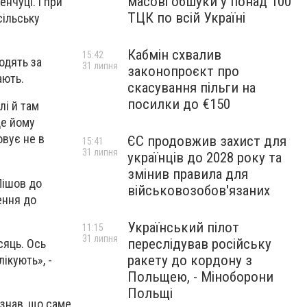
масові обшуки у понад 100
нчуці. І при
ТЦК по всій Україні
сільську
Кабмін схвалив
15:42
ходять за
31 липня
законопроєкт про
ають.
скасування пільги на
посилки до €150
лі й там
де йому
овує не в
ЄС продовжив захист для
15:41
31 липня
українців до 2028 року та
змінив правила для
 Пішов до
військовозобов'язаних
ення до
Український пілот
11:15
31 липня
переслідував російську
сяць. Ось
ракету до кордону з
лікують», -
Польщею, - Міноборони
Польщі
 знав, що саме