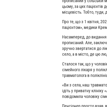
прописаний у сільській м
цьому, за цих пацієнтів 
місцевість. Тобто, туди,
Про те, що з 1 квітня, 2
пацієнтом», медики Крем
Насамперед, до видання 
прописаний. Але, заключи
зручно звертатися до лік
село, а в місто, де цю л
Сталося так, що у чолові
сімейного лікаря у полік
травматолога в полікліні
«Ви з села, наш травматол
ідіть у приватну клініку 
повідомила чоловіку сім
Пенсіонер просто взяв, в