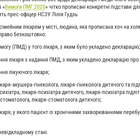
і «
Вимоги ПМГ 2020
» чітко прописані конкретні підстави д
ить прес-офіцер НСЗУ Лілія Гудзь.
сімейним лікарем у місті, людина, яка прописана хоч на холм
 право безкоштовно:
могу (ПМД) у того лікаря, з яким було укладено декларацію;
ння лікаря з надання ПМД, з яким укладено декларацію про 
ння лікуючого лікаря;
каря-акушера-гінеколога, лікаря-гінеколога дитячого та підл
сихіатра, лікаря-психіатра дитячого, лікаря-психіатра підліт
-стоматолога, лікаря-стоматолога дитячого;
каря, у якого пацієнт із хронічними захворюваннями перебу
невідкладному стані.