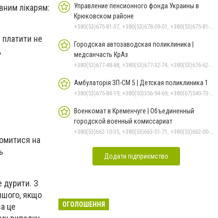
Управление пенсионного фонда Украины в
вним лікарям:
Крюковском районе
+380(53)675-81-37, +380(53)678-09-01, +380(53)675-81-32, +380(53)675-81-40, +380(53)675-81-33, +380(53)675-81-38, +380(53)675-81-31, +380(53)678-08-87
и платити не
Городская автозаводская поликлиника |
,
медсанчасть КрАз
+380(53)677-48-88, +380(53)677-32-74, +380(53)676-62-99, +380536766187
Амбулаторія ЗП-СМ 5 | Детская поликлиника 1
+380(53)675-84-19, +380(50)356-94-69, +380(67)540-73-87
Военкомат в Кременчуге | Объединенный
городской военный комиссариат
+380(53)662-10-35, +380(53)663-51-71, +380(53)662-00-54
йомитися на
ь
Додати підприємство
е дурити. З
іншого, якщо
ОГОЛОШЕННЯ
за це