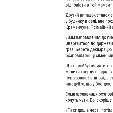
відповісти в той момент
Другий випадок стався з
у будинку в селі, але пр
Кременчука. Її сімейний 
«Вам направлення до гін
Звертайтеся до державної
грає. Берете декларацію 
розповіла жінці сімейний
Що ж, майбутня мати так 
медики твердять одне: «У
повоювала. І відповідь с
нагадуйте, що у Вас декл
Сама ж заявниця розпові
хочуть чути. Бо, скоріше
«Ти сидиш в черзі, потім