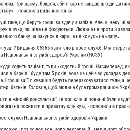
іллям. При цьому, боїшся, аби лікар не завдав шкоди дитині
ротьбу», - пояснила виданню жінка.
і таке, що беруть гроші за здачу аналізів. Але, ні чеку, ні 
 рук в руки, які ніде не фіксуються. Людина не проти й запла
жавного банку на рахунок лікарні, а не комусь на
«лапу
».
 ситуації? Видання 05366 запитало в прес-службі Міністерст
а Національній службі здоров’я України (НСЗУ).
куди ходить пацієнт, туди «ходять» й гроші. Насамперед, я
ся в Харків і буде там 5 років, вона на цей час укладає де
. І гроші за її лікування будуть перераховуватися туди, а н
ртирі батьків. Головне, щоб людина була громадянином Укра
и в жіночій консультації, і в поліклініці повинні були нада
лога (не посилати в приватну клініку)», - пояснили в прес
рес-службі Національної служби здоров’я України.
пояснює і роз’яснює все щодо декларацій і медичного обсл