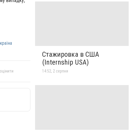
му випадку,
країна
Стажировка в США
(Internship USA)
 оцінити
14:52, 2 серпня