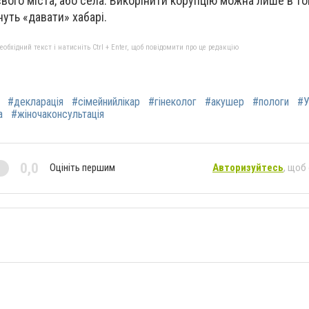
свого міста, або села. Викорінити корупцію можна лише в то
уть «давати» хабарі.
бхідний текст і натисніть Ctrl + Enter, щоб повідомити про це редакцію
#декларація
#сімейнийлікар
#гінеколог
#акушер
#пологи
#У
а
#жіночаконсультація
0,0
Оцініть першим
Авторизуйтесь
, щоб