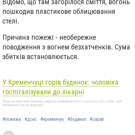
Відомо, що там загорілося сміття, вогонь
пошкодив пластикове облицювання
стелі.
Причина пожежі - необережне
поводження з вогнем безхатченків. Сума
збитків встановлюється.
У Кременчуці горів будинок: чоловіка
госпіталізували до лікарні
Якщо ви помітили помилку, виділіть необхідний текст і натисніть Ctrl + Enter, щоб
повідомити про це редакцію
#пожежа
#дснс
#кременчук
#будинок
#сарай