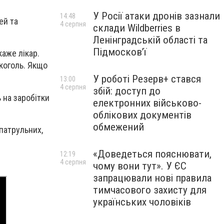
У Росії атаки дронів зазнали
14:48
ей та
4 серпня
склади Wildberries в
Ленінградській області та
Підмосков’ї
каже лікар.
коголь. Якщо
У роботі Резерв+ стався
13:00
4 серпня
збій: доступ до
 на заробітки
електронних військово-
облікових документів
обмежений
 патрульних,
«Доведеться пояснювати,
12:19
4 серпня
чому вони тут». У ЄС
запрацювали нові правила
тимчасового захисту для
українських чоловіків