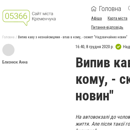
Головна
Афіша
Карта міста
Питання-відповідь
Головна
Випив каву з незнайомцями - впав в кому, - сюжет "Надзвичайних новин"
16:40, 8 грудня 2020 р.
Над
Випив ка
Близнюк Анна
кому, - 
новин"
На автовокзалі до чолов
життя. Але після такої г