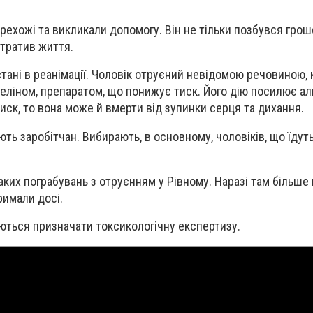
ехожі та викликали допомогу. Він не тільки позбувся грош
втратив життя.
стані в реанімації. Чоловік отруєний невідомою речовиною, 
ліном, препаратом, що понижує тиск. Його дію посилює ал
иск, то вона може й вмерти від зупинки серця та дихання.
ють заробітчан. Вибирають, в основному, чоловіків, що їдуть
таких пограбувань з отруєнням у Рівному. Наразі там більше
римали досі.
аються призначати токсикологічну експертизу.