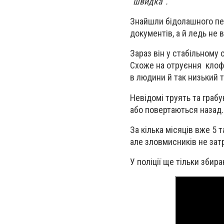
"швидка".
Знайшли бідолашного пер
документів, а й ледь не 
Зараз він у стабільному 
Схоже на отруєння клофе
в людини й так низький т
Невідомі труять та грабу
або повертаються назад.
За кілька місяців вже 5 
але зловмисників не зат
У поліції ще тільки збир