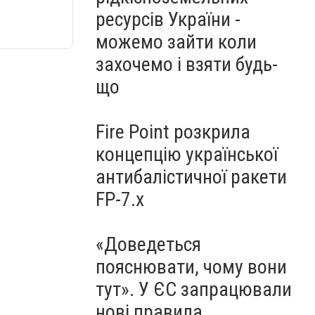
ресурсів України -
можемо зайти коли
захочемо і взяти будь-
що
Fire Point розкрила
концепцію української
антибалістичної ракети
FP-7.x
«Доведеться
пояснювати, чому вони
тут». У ЄС запрацювали
нові правила