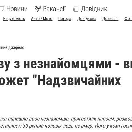
Новини
Вакансії
Довідник
Нерухомість
Авто / Мото
Погода
Довідкова
Дозвілля
Фот
ійне джерело
ву з незнайомцями - в
сюжет "Надзвичайних
іка підійшло двоє незнайомців, пригостили напоєм, розмо
остинності 30-річний чоловік ледь не вмер. Його у комі госп