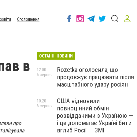
озвіти
Оголошення
ОСТАННІ НОВИНИ
пав в
Rozetka оголосила, що
12:00
6 серпня
продовжує працювати після
масштабного удару росіян
США відновили
10:20
6 серпня
повноцінний обмін
розвідданими з Україною —
і це допомагає Україні бити
вляли про
вглиб Росії — ЗМІ
італізувала