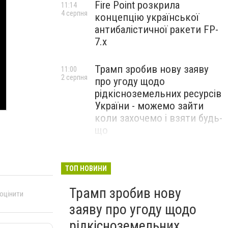
Fire Point розкрила
11:14
4 серпня
концепцію української
антибалістичної ракети FP-
7.x
Трамп зробив нову заяву
11:00
2 серпня
про угоду щодо
рідкісноземельних ресурсів
України - можемо зайти
коли захочемо і взяти будь-
що
Спецоперація “Чесний
18:22
31 липня
призов”: ДБР проводить
ТОП НОВИНИ
масові обшуки у понад 100
Трамп зробив нову
ТЦК по всій Україні
 оцінити
заяву про угоду щодо
рідкісноземельних