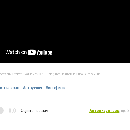
бхідний текст і натисніть Ctrl + Enter, щоб повідомити про це редакцію
втовокзал
#отруєння
#клофелін
0,0
Оцініть першим
Авторизуйтесь
, щоб