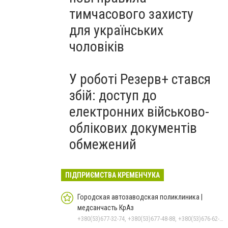
тимчасового захисту
для українських
чоловіків
У роботі Резерв+ стався
збій: доступ до
електронних військово-
облікових документів
обмежений
ПІДПРИЄМСТВА КРЕМЕНЧУКА
Городская автозаводская поликлиника |
медсанчасть КрАз
+380(53)677-32-74, +380(53)677-48-88, +380(53)676-62-99, +380536766187