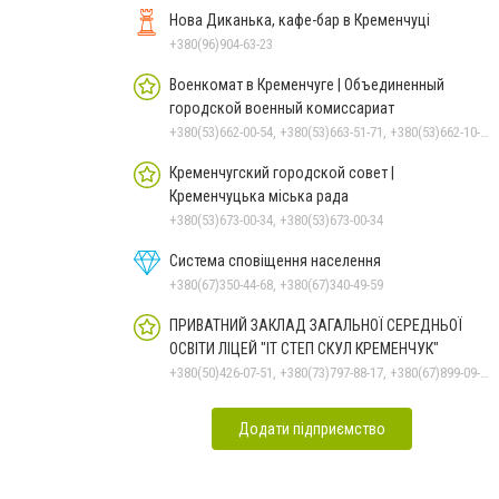
Нова Диканька, кафе-бар в Кременчуці
+380(96)904-63-23
Военкомат в Кременчуге | Объединенный
городской военный комиссариат
+380(53)662-00-54, +380(53)663-51-71, +380(53)662-10-35
Кременчугский городской совет |
Кременчуцька міська рада
+380(53)673-00-34, +380(53)673-00-34
Система сповіщення населення
+380(67)350-44-68, +380(67)340-49-59
ПРИВАТНИЙ ЗАКЛАД ЗАГАЛЬНОЇ СЕРЕДНЬОЇ
ОСВІТИ ЛІЦЕЙ "ІТ СТЕП СКУЛ КРЕМЕНЧУК"
+380(50)426-07-51, +380(73)797-88-17, +380(67)899-09-16
Додати підприємство