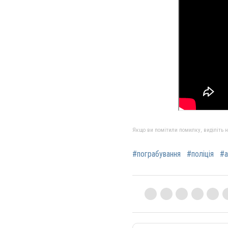
Якщо ви помітили помилку, виділіть нео
#пограбування
#поліція
#а