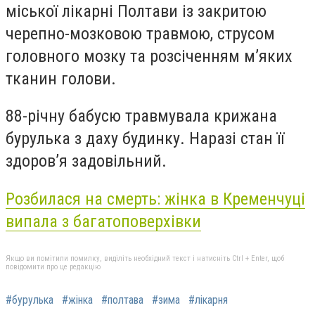
міської лікарні Полтави із закритою
черепно-мозковою травмою, струсом
головного мозку та розсіченням м’яких
тканин голови.
88-річну бабусю травмувала крижана
бурулька з даху будинку. Наразі стан її
здоров’я задовільний.
Розбилася на смерть: жінка в Кременчуці
випала з багатоповерхівки
Якщо ви помітили помилку, виділіть необхідний текст і натисніть Ctrl + Enter, щоб
повідомити про це редакцію
#бурулька
#жінка
#полтава
#зима
#лікарня