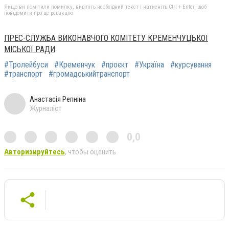
Якщо ви помітили помилку, виділіть необхідний текст і натисніть Ctrl + Enter, щоб
повідомити про це редакцію
ПРЕС-СЛУЖБА ВИКОНАВЧОГО КОМІТЕТУ КРЕМЕНЧУЦЬКОЇ
МІСЬКОЇ РАДИ
#Тролейбуси
#Кременчук
#проєкт
#Україна
#курсування
#транспорт
#громадськийтранспорт
Анастасія Репніна
Журналіст
0,0
Авторизируйтесь
, чтобы оценить