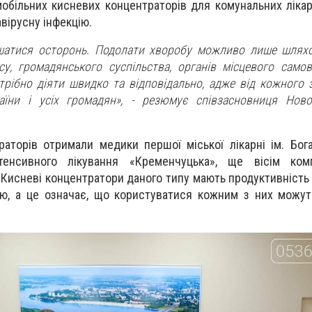
обільних кисневих концентраторів для комунальних лікаре
вірусну інфекцію.
атися осторонь. Подолати хворобу можливо лише шляхо
есу, громадянського суспільства, органів місцевого само
трібно діяти швидко та відповідально, адже від кожного з
аїни і усіх громадян», - резюмує співзасновниця Ново
раторів отримали медики першої міської лікарні ім. Бога
нтенсивного лікування «Кременчуцька», ще вісім ком
. Кисневі концентратори даного типу мають продуктивність
ню, а це означає, що користуватися кожним з них можу