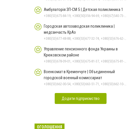
Амбулаторія ЗП-СМ 5 | Детская поликлиника 1
+380(53)675-84-19, +380(50)356-94-69, +380(67)540-73-87
Городская автозаводская поликлиника |
медсанчасть КрАз
+380(53)677-48-88, +380(53)677-32-74, +380(53)676-62-99, +380536766187
Управление пенсионного фонда Украины в
Крюковском районе
+380(53)678-09-01, +380(53)675-81-37, +380(53)675-81-32, +380(53)675-81-40, +380(53)675-81-33, +380(53)675-81-38, +380(53)675-81-31, +380(53)678-08-87
Военкомат в Кременчуге | Объединенный
городской военный комиссариат
+380(53)662-00-54, +380(53)663-51-71, +380(53)662-10-35
Додати підприємство
ОГОЛОШЕННЯ