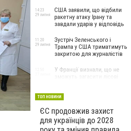
США заявили, що відбили
14:23
29 липня
ракетну атаку Ірану та
завдали ударів у відповідь
Зустріч Зеленського і
11:20
29 липня
Трампа у США триматимуть
закритою для журналістів
У Франції визнали, що не
12:50
27 липня
зможуть загасити лісові
пожежі біля Бордо до осені
ТОП НОВИНИ
ЄС продовжив захист
для українців до 2028
року та змінив правила