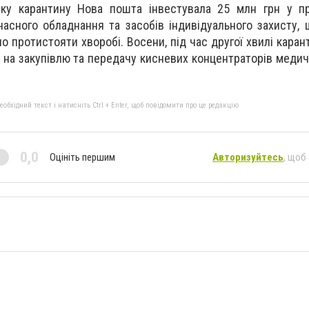
ку карантину Нова пошта інвестувала 25 млн грн у п
учасного обладнання та засобів індивідуального захисту,
 протистояти хворобі. Восени, під час другої хвилі каран
н на закупівлю та передачу кисневих концентраторів меди
бхідний текст і натисніть Ctrl + Enter, щоб повідомити про це редакцію
0,0
Оцініть першим
Авторизуйтесь
, щоб