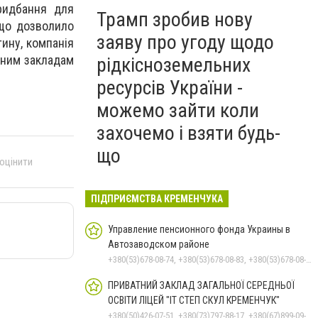
ридбання для
Трамп зробив нову
 що дозволило
заяву про угоду щодо
тину, компанія
чним закладам
рідкісноземельних
ресурсів України -
можемо зайти коли
захочемо і взяти будь-
що
 оцінити
ПІДПРИЄМСТВА КРЕМЕНЧУКА
Управление пенсионного фонда Украины в
Автозаводском районе
+380(53)678-08-74, +380(53)678-08-83, +380(53)678-08-41, +380(53)678-08-86, +380(53)678-09-05
ПРИВАТНИЙ ЗАКЛАД ЗАГАЛЬНОЇ СЕРЕДНЬОЇ
ОСВІТИ ЛІЦЕЙ "ІТ СТЕП СКУЛ КРЕМЕНЧУК"
+380(50)426-07-51, +380(73)797-88-17, +380(67)899-09-16