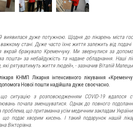
9 виявилася дуже потужною. Щодня до лікарень міста гос
 важкому стані. Дуже часто їхнє життя залежить від подачі
я вкрай бракувало Кременчуку. Ми звернулися за допом
ва пошта» за небайдужість та надане обладнання. Наші лі
 які рятуватимуть життя людей», - зазначив Віталій Малецьк
лікаря КНМП Лікарня інтенсивного лікування «Кременчу
 допомога Нової пошти надійшла дуже своєчасно.
 що ситуацію з розповсюдженням COVID-19 вдалося ста
орювань почала зменшуватися. Однак до повного подоланн
а проблема, що притаманна усім медичним закладам України
, що подає хворим кисень. І такий подарунок нашій лік
ана Вікторівна.