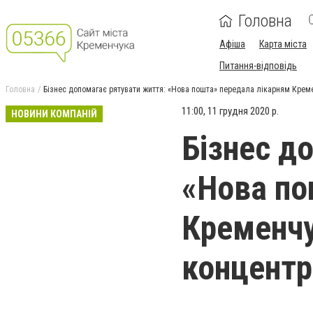
Головна
Афіша
Карта міста
Питання-відповідь
Головна
Бізнес допомагає рятувати життя: «Нова пошта» передала лікарням Креме
11:00, 11 грудня 2020 р.
НОВИНИ КОМПАНІЙ
Бізнес д
«Нова по
Кременчу
концентр