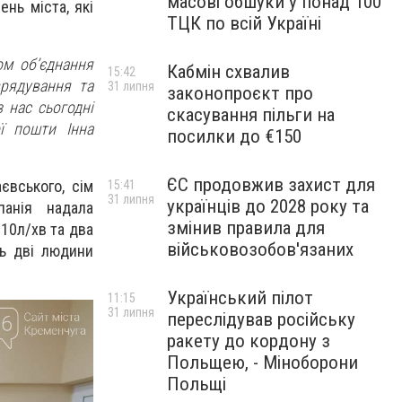
масові обшуки у понад 100
нь міста, які
ТЦК по всій Україні
м об’єднання
Кабмін схвалив
15:42
врядування та
31 липня
законопроєкт про
 нас сьогодні
скасування пільги на
ї пошти Інна
посилки до €150
ЄС продовжив захист для
євського, сім
15:41
31 липня
українців до 2028 року та
панія надала
змінив правила для
 10л/хв та два
військовозобов'язаних
ть дві людини
Український пілот
11:15
31 липня
переслідував російську
ракету до кордону з
Польщею, - Міноборони
Польщі