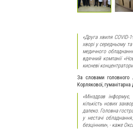
«Друга хвиля COVID-1
хворі у середньому та
медичного обладнанн
вдячний компанії «Но
кисневі концентратори,
За словами головного 
Корлякової, гуманітарна
«Мінздрав інформує,
кількість нових захв
далеко. Головна гостр
у нестачі обладнання
безцінним», - каже Окс