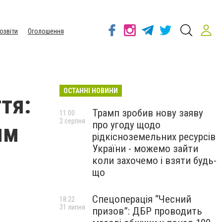
озвіти
Оголошення
ОСТАННІ НОВИНИ
тя:
Трамп зробив нову заяву
11:00
2 серпня
про угоду щодо
ям
рідкісноземельних ресурсів
України - можемо зайти
коли захочемо і взяти будь-
що
Спецоперація “Чесний
18:22
31 липня
призов”: ДБР проводить