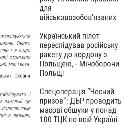
для
військовозобов'язаних
Український пілот
піталізуються
 кисню. Такого
переслідував російську
огою і я щиро
ракету до кордону з
карі отримали
Польщею, - Міноборони
ий, мер міста.
Польщі
цька» Оксани
Спецоперація “Чесний
білізувати і
призов”: ДБР проводить
я пандемії ще
, полягає саме
масові обшуки у понад
арні я вважаю
100 ТЦК по всій Україні