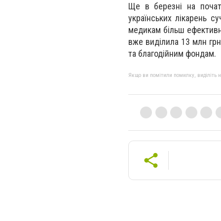
Ще в березні на почат
українських лікарень с
медикам більш ефективно
вже виділила 13 млн гр
та благодійним фондам.
Якщо ви помітили помилку, виділіть нео