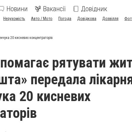
Новини
Вакансії
Довідник
Нерухомість
Авто / Мото
Погода
Довідкова
Дозвілля
Фот
нчука 20 кисневих концентраторів
опомагає рятувати жит
шта» передала лікарн
ка 20 кисневих
аторів