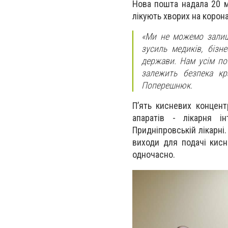
Нова пошта надала 20 м
лікують хворих на корона
«Ми не можемо залиш
зусиль медиків, бізн
держави. Нам усім по
залежить безпека кр
Поперешнюк.
П’ять кисневих концент
апаратів - лікарня і
Придніпровській лікарні
виходи для подачі кис
одночасно.