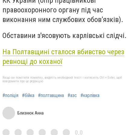
КК України (опір працівникові
правоохоронного органу під час
виконання ним службових обов’язків).
Обставини з'ясовують карлівські слідчі.
На Полтавщині сталося вбивство через
ревнощі до коханої
Якщо ви помітили помилку, виділіть необхідний текст і натисніть Ctrl + Enter, щоб
повідомити про це редакцію
#поліція
#бійка
#полтавщина
#азс
#карлівка
Близнюк Анна
0,0