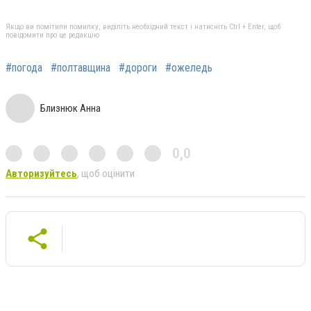
Якщо ви помітили помилку, виділіть необхідний текст і натисніть Ctrl + Enter, щоб
повідомити про це редакцію
#погода
#полтавщина
#дороги
#ожеледь
Близнюк Анна
0,0
Авторизуйтесь
, щоб оцінити