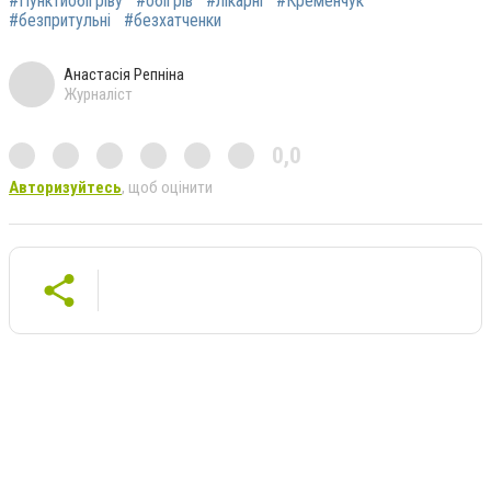
#Пунктиобігріву
#обігрів
#лікарні
#Кременчук
#безпритульні
#безхатченки
Анастасія Репніна
Журналіст
0,0
Авторизуйтесь
, щоб оцінити