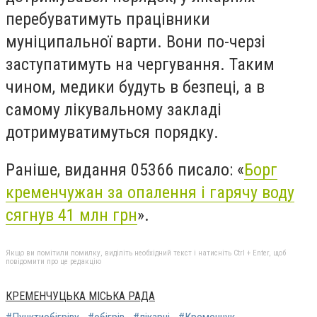
перебуватимуть працівники
муніципальної варти. Вони по-черзі
заступатимуть на чергування. Таким
чином, медики будуть в безпеці, а в
самому лікувальному закладі
дотримуватимуться порядку.
Раніше, видання 05366 писало: «
Борг
кременчужан за опалення і гарячу воду
сягнув 41 млн грн
».
Якщо ви помітили помилку, виділіть необхідний текст і натисніть Ctrl + Enter, щоб
повідомити про це редакцію
КРЕМЕНЧУЦЬКА МІСЬКА РАДА