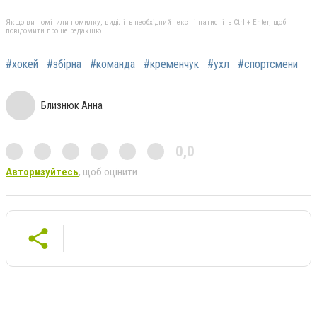
Якщо ви помітили помилку, виділіть необхідний текст і натисніть Ctrl + Enter, щоб
повідомити про це редакцію
#хокей
#збірна
#команда
#кременчук
#ухл
#спортсмени
Близнюк Анна
0,0
Авторизуйтесь
, щоб оцінити