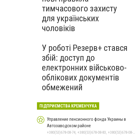
тимчасового захисту
для українських
чоловіків
У роботі Резерв+ стався
збій: доступ до
електронних військово-
облікових документів
обмежений
ПІДПРИЄМСТВА КРЕМЕНЧУКА
Управление пенсионного фонда Украины в
Автозаводском районе
+380(53)678-08-74, +380(53)678-08-83, +380(53)678-08-41, +380(53)678-08-86, +380(53)678-09-05