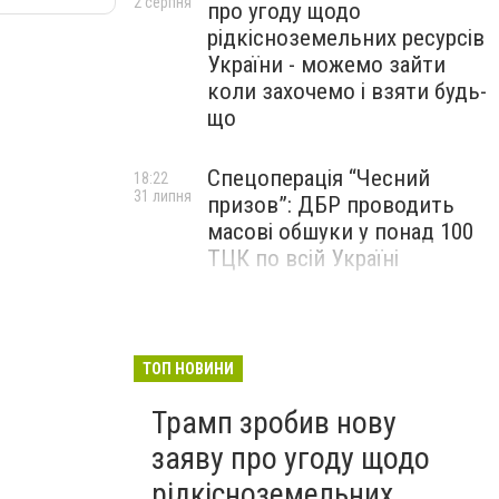
2 серпня
про угоду щодо
рідкісноземельних ресурсів
України - можемо зайти
коли захочемо і взяти будь-
що
Спецоперація “Чесний
18:22
31 липня
призов”: ДБР проводить
масові обшуки у понад 100
ТЦК по всій Україні
Кабмін схвалив
15:42
31 липня
законопроєкт про
скасування пільги на
ТОП НОВИНИ
посилки до €150
Трамп зробив нову
заяву про угоду щодо
рідкісноземельних