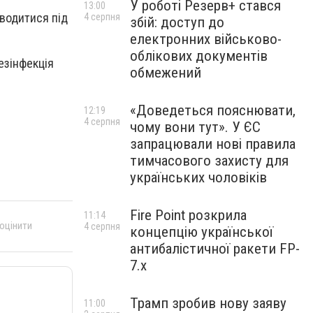
У роботі Резерв+ стався
13:00
оводитися під
4 серпня
збій: доступ до
електронних військово-
облікових документів
езінфекція
обмежений
«Доведеться пояснювати,
12:19
4 серпня
чому вони тут». У ЄС
запрацювали нові правила
тимчасового захисту для
українських чоловіків
Fire Point розкрила
11:14
 оцінити
4 серпня
концепцію української
антибалістичної ракети FP-
7.x
Трамп зробив нову заяву
11:00