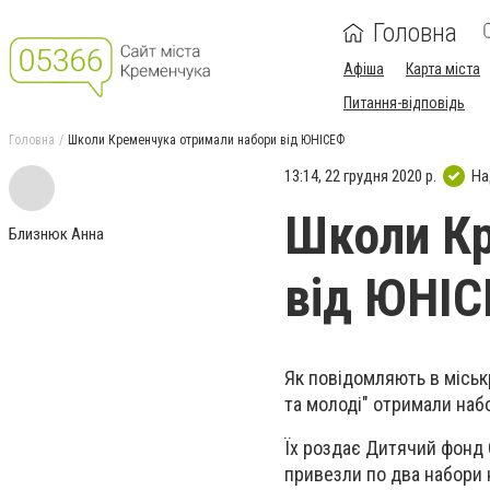
Головна
Афіша
Карта міста
Питання-відповідь
Головна
Школи Кременчука отримали набори від ЮНІСЕФ
13:14, 22 грудня 2020 р.
На
Школи Кр
Близнюк Анна
від ЮНІ
Як повідомляють в міськр
та молоді" отримали наб
Їх роздає Дитячий фонд 
привезли по два набори 