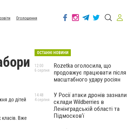
озвіти
Оголошення
ОСТАННІ НОВИНИ
абори
Rozetka оголосила, що
12:00
6 серпня
продовжує працювати після
масштабного удару росіян
У Росії атаки дронів зазнали
14:48
жня до дітей
4 серпня
склади Wildberries в
Ленінградській області та
Підмосков’ї
 класів. Вже