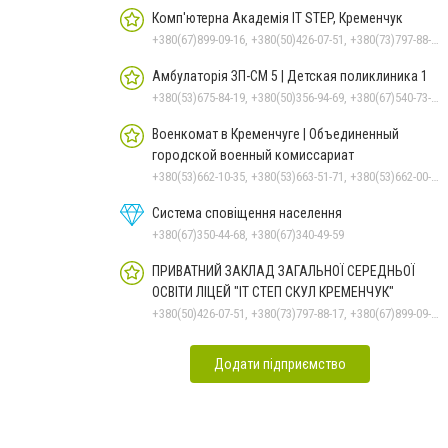
Комп'ютерна Академія IT STEP, Кременчук
+380(67)899-09-16, +380(50)426-07-51, +380(73)797-88-17
Амбулаторія ЗП-СМ 5 | Детская поликлиника 1
+380(53)675-84-19, +380(50)356-94-69, +380(67)540-73-87
Военкомат в Кременчуге | Объединенный
городской военный комиссариат
+380(53)662-10-35, +380(53)663-51-71, +380(53)662-00-54
Система сповіщення населення
+380(67)350-44-68, +380(67)340-49-59
ПРИВАТНИЙ ЗАКЛАД ЗАГАЛЬНОЇ СЕРЕДНЬОЇ
ОСВІТИ ЛІЦЕЙ "ІТ СТЕП СКУЛ КРЕМЕНЧУК"
+380(50)426-07-51, +380(73)797-88-17, +380(67)899-09-16
Додати підприємство