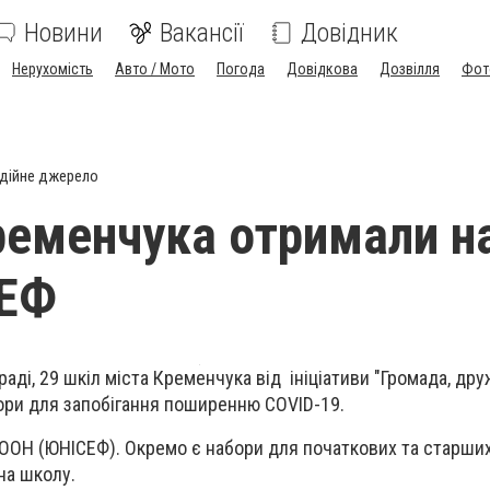
Новини
Вакансії
Довідник
Нерухомість
Авто / Мото
Погода
Довідкова
Дозвілля
Фот
дійне джерело
еменчука отримали н
СЕФ
аді, 29 шкіл міста Кременчука від ініціативи "Громада, дру
ори для запобігання поширенню COVID-19.
ООН (ЮНІСЕФ). Окремо є набори для початкових та старших
на школу.