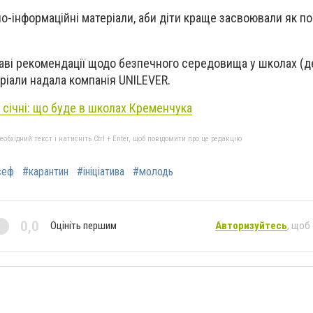
но-інформаційні матеріали, аби діти краще засвоювали як п
каві рекомендації щодо безпечного середовища у школах (д
еріали надала компанія UNILEVER.
 січні: що буде в
школах
Кременчука
бхідний текст і натисніть Ctrl + Enter, щоб повідомити про це редакцію
сеф
#карантин
#ініціатива
#молодь
0,0
Оцініть першим
Авторизуйтесь
, щоб