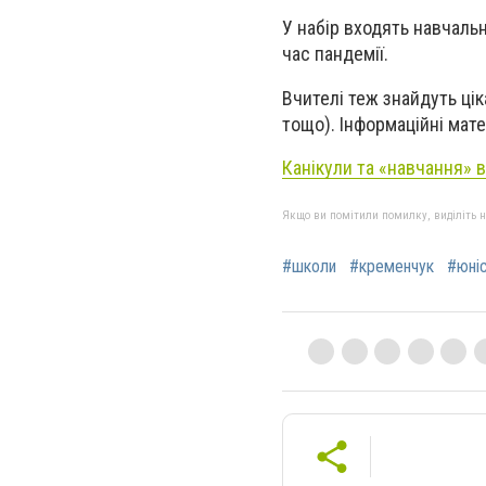
У набір входять навчаль
час пандемії.
Вчителі теж знайдуть ці
тощо). Інформаційні мат
Канікули та «навчання» в
Якщо ви помітили помилку, виділіть нео
#школи
#кременчук
#юні