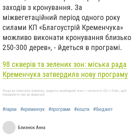
заходів з кронування. За
міжвегетаційний
період одного року
силами КП «
Благоустрій
Кременчука»
можливо виконати кронування близько
250-300 дерев», - йдеться в програмі.
98 скверів та зелених зон: міська рада
Кременчука затвердила нову програму
Якщо ви помітили помилку, виділіть необхідний текст і натисніть Ctrl + Enter, щоб
повідомити про це редакцію
#парки
#кременчук
#програми
#кошти
#бюджет
Близнюк Анна