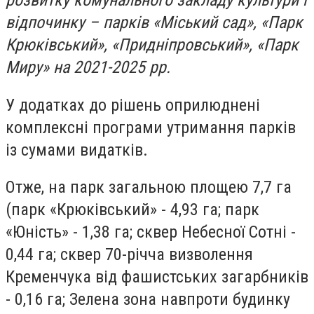
розвитку комунального закладу культури
і
відпочинку – парків «Міський сад», «Парк
Крюківський», «Придніпровський», «Парк
Миру» на 2021-2025 рр.
У додатках до рішень оприлюднені
комплексні програми утримання парків
із сумами видатків.
Отже, на парк загальною площею 7,7 га
(парк «Крюківський» - 4,93 га; парк
«Юність» - 1,38 га; сквер Небесної Сотні -
0,44 га; сквер 70-річча визволення
Кременчука від фашистських загарбників
- 0,16 га; Зелена зона навпроти будинку