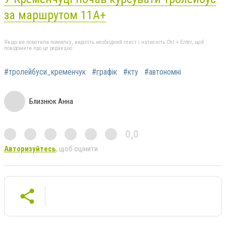
за маршрутом 11А+
Якщо ви помітили помилку, виділіть необхідний текст і натисніть Ctrl + Enter, щоб
повідомити про це редакцію
#тролейбуси_кременчук
#графік
#кту
#автономні
Близнюк Анна
0,0
Авторизуйтесь
, щоб оцінити