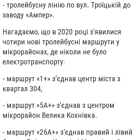
- тролейбусну лінію по вул. Троїцькій до
заводу «Ампер».
Нагадаємо, що в 2020 році з’явилися
чотири нові тролейбусні маршрути у
мікрорайонах, де ніколи не було
електротранспорту:
- маршрут «1+» з’єднав центр міста з
квартал 304,
- маршрут «5А+» з’єднав з центром
мікрорайон Велика Кохнівка.
- маршрут «26А+» з’єднав правий і лівий