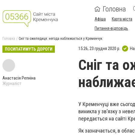
Головна
Афіша
Карта міста
Питання-відповідь
Головна
Сніг та ожеледиця: негода наближається у Кременчук
15:26, 23 грудня 2020 р.
На
ПОСИПАТИМУТЬ ДОРОГИ
Сніг та 
наближає
Анастасія Репніна
Журналіст
У Кременчуці вже сьогод
виникла у зв’язку з неве
передається на сайті Кр
Як зазначається, в обла