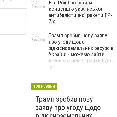
Fire Point розкрила
11:14
4 серпня
концепцію української
антибалістичної ракети FP-
7.x
Трамп зробив нову заяву
11:00
2 серпня
про угоду щодо
рідкісноземельних ресурсів
України - можемо зайти
коли захочемо і взяти будь-
що
Спецоперація “Чесний
18:22
31 липня
призов”: ДБР проводить
ТОП НОВИНИ
масові обшуки у понад 100
Трамп зробив нову
ТЦК по всій Україні
заяву про угоду щодо
рідкісноземельних