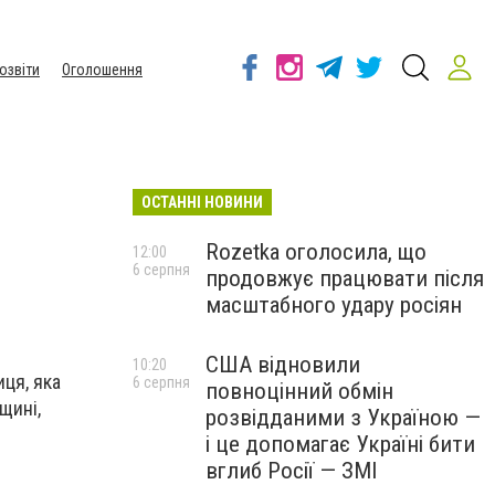
озвіти
Оголошення
ОСТАННІ НОВИНИ
Rozetka оголосила, що
12:00
6 серпня
продовжує працювати після
масштабного удару росіян
США відновили
10:20
ця, яка
6 серпня
повноцінний обмін
щині,
розвідданими з Україною —
і це допомагає Україні бити
вглиб Росії — ЗМІ