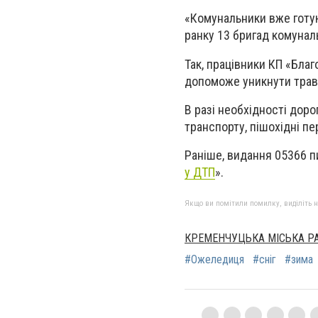
«Комунальники вже готуют
ранку 13 бригад комуналь
Так, працівники КП «Бла
допоможе уникнути тра
В разі необхідності дор
транспорту, пішохідні пе
Раніше, видання 05366 п
у ДТП
».
Якщо ви помітили помилку, виділіть нео
КРЕМЕНЧУЦЬКА МІСЬКА Р
#Ожеледиця
#сніг
#зима