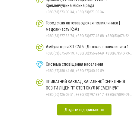
Кременчуцька міська рада
+380(53)673-00-34, +380(53)673-00-34
Городская автозаводская поликлиника |
медсанчасть КрАз
+380(53)677-32-74, +380(53)677-48-88, +380(53)676-62-99, +380536766187
Амбулаторія ЗП-СМ 5 | Детская поликлиника 1
+380(53)675-84-19, +380(50)356-94-69, +380(67)540-73-87
Система сповіщення населення
+380(67)350-44-68, +380(67)340-49-59
ПРИВАТНИЙ ЗАКЛАД ЗАГАЛЬНОЇ СЕРЕДНЬОЇ
ОСВІТИ ЛІЦЕЙ "ІТ СТЕП СКУЛ КРЕМЕНЧУК"
+380(50)426-07-51, +380(73)797-88-17, +380(67)899-09-16
Додати підприємство