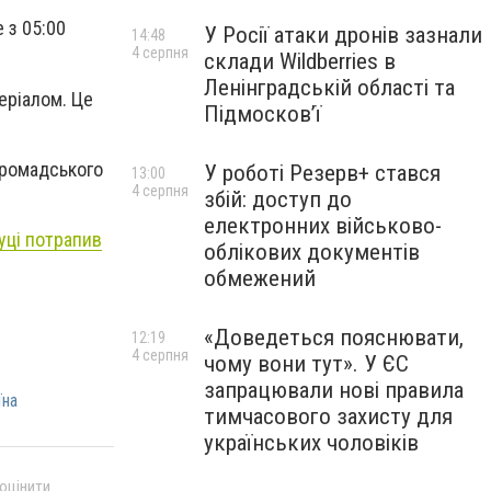
 з 05:00
У Росії атаки дронів зазнали
14:48
4 серпня
склади Wildberries в
Ленінградській області та
еріалом. Це
Підмосков’ї
громадського
У роботі Резерв+ стався
13:00
4 серпня
збій: доступ до
електронних військово-
чуці потрапив
облікових документів
обмежений
«Доведеться пояснювати,
12:19
4 серпня
чому вони тут». У ЄС
запрацювали нові правила
їна
тимчасового захисту для
українських чоловіків
 оцінити