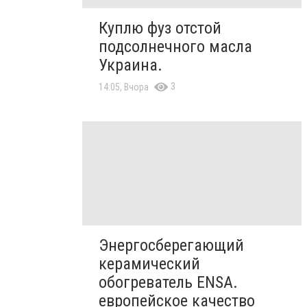
Куплю фуз отстой
подсолнечного масла
Украина.
3
14:05, Вчора
Энергосберегающий
керамический
обогреватель ENSA.
европейское качество