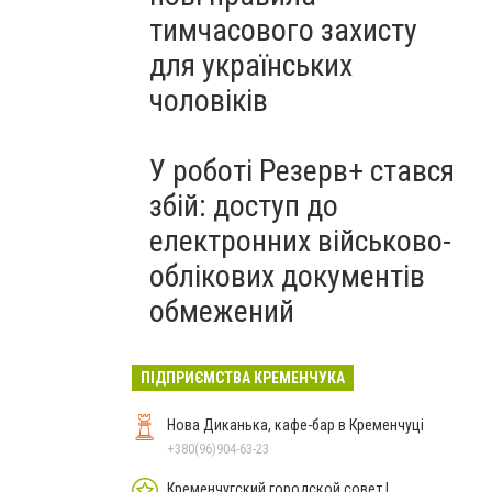
тимчасового захисту
для українських
чоловіків
У роботі Резерв+ стався
збій: доступ до
електронних військово-
облікових документів
обмежений
ПІДПРИЄМСТВА КРЕМЕНЧУКА
Нова Диканька, кафе-бар в Кременчуці
+380(96)904-63-23
Кременчугский городской совет |