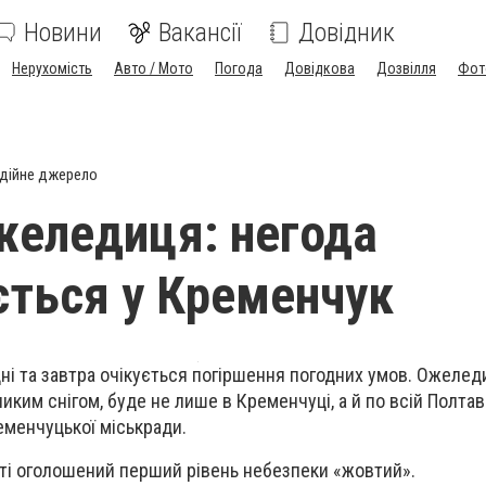
Новини
Вакансії
Довідник
Нерухомість
Авто / Мото
Погода
Довідкова
Дозвілля
Фот
дійне джерело
ожеледиця: негода
ться у Кременчук
ні та завтра очікується погіршення погодних умов. Ожеледи
ликим снігом, буде не лише в Кременчуці, а й по всій Полтав
еменчуцької міськради.
сті оголошений перший рівень небезпеки «жовтий».