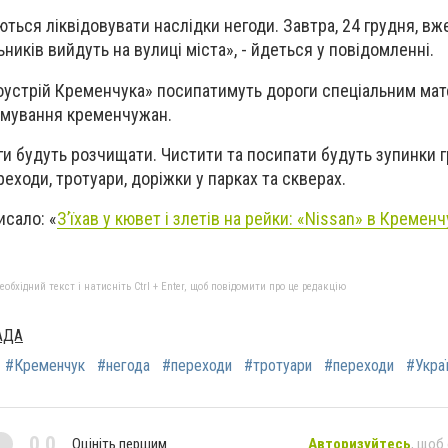
ься ліквідовувати наслідки негоди. Завтра, 24 грудня, вже
ників вийдуть на вулиці міста», - йдеться у повідомленні.
гоустрій Кременчука» посипатимуть дороги спеціальним мат
вмування кременчужан.
оги будуть розчищати. Чистити та посипати будуть зупинки 
реходи, тротуари, доріжки у парках та скверах.
исало: «
З’їхав у кювет і злетів на рейки: «Nissan» в Кремен
бхідний текст і натисніть Ctrl + Enter, щоб повідомити про це редакцію
АДА
#Кременчук
#негода
#переходи
#тротуари
#переходи
#Укра
0,0
Оцініть першим
Авторизуйтесь
, щоб