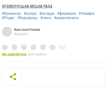
КРЕМЕНЧУЦЬКА МІСЬКА РАДА
#Кременчук
#поліція
#петарди
#феєрверки
#Новийрік
#Різдво
#Водохреща
#свята
#новорічнісвята
Анастасія Репніна
Журналіст
0,0
Авторизуйтесь
, щоб оцінити