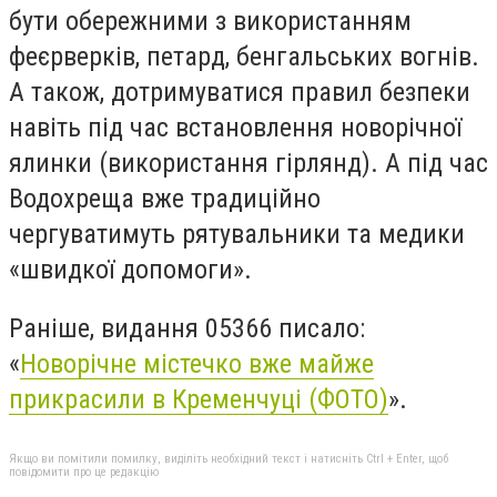
бути обережними з використанням
феєрверків, петард, бенгальських вогнів.
А також, дотримуватися правил безпеки
навіть під час встановлення новорічної
ялинки (використання гірлянд). А під час
Водохреща вже традиційно
чергуватимуть рятувальники та медики
«швидкої допомоги».
Раніше, видання 05366 писало:
«
Новорічне містечко вже майже
прикрасили в Кременчуці (ФОТО)
».
Якщо ви помітили помилку, виділіть необхідний текст і натисніть Ctrl + Enter, щоб
повідомити про це редакцію