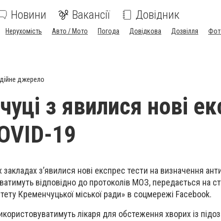
Новини
Вакансії
Довідник
Нерухомість
Авто / Мото
Погода
Довідкова
Дозвілля
Фот
дійне джерело
чуці з явилися нові ек
COVID-19
 закладах з’явилися нові експрес тести на визначення анти
уватимуть відповідно до протоколів МОЗ, передається на ст
тету Кременчуцької міської ради» в соцмережі
Facebook
.
використовуватимуть лікаря для обстеження хворих із підо