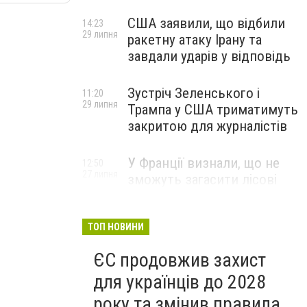
США заявили, що відбили
14:23
29 липня
ракетну атаку Ірану та
завдали ударів у відповідь
Зустріч Зеленського і
11:20
29 липня
Трампа у США триматимуть
закритою для журналістів
У Франції визнали, що не
12:50
27 липня
зможуть загасити лісові
пожежі біля Бордо до осені
ТОП НОВИНИ
ЄС продовжив захист
для українців до 2028
року та змінив правила