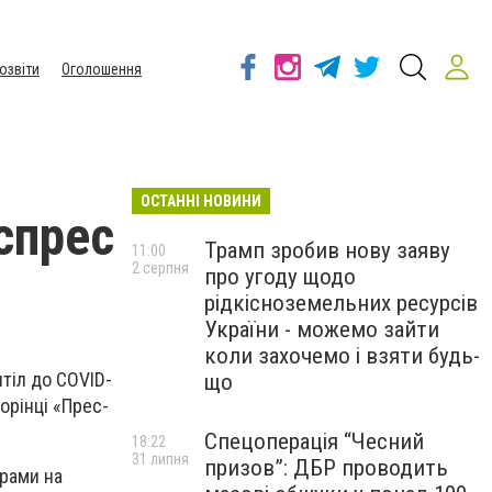
озвіти
Оголошення
ОСТАННІ НОВИНИ
спрес
Трамп зробив нову заяву
11:00
2 серпня
про угоду щодо
рідкісноземельних ресурсів
України - можемо зайти
коли захочемо і взяти будь-
тіл до COVID-
що
орінці «Прес-
Спецоперація “Чесний
18:22
31 липня
призов”: ДБР проводить
зрами на