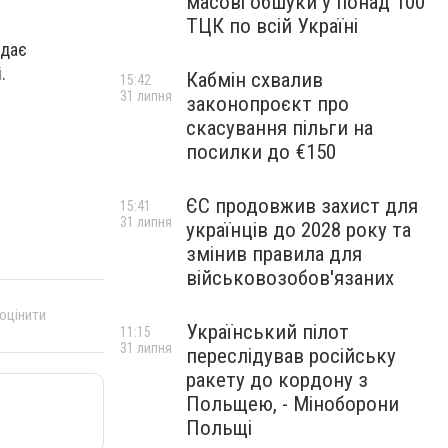
масові обшуки у понад 100
ТЦК по всій Україні
адає
і.
Кабмін схвалив
15:42
31 липня
законопроєкт про
.
скасування пільги на
посилки до €150
ЄС продовжив захист для
15:41
31 липня
українців до 2028 року та
змінив правила для
військовозобов'язаних
 оцінити
Український пілот
11:15
31 липня
переслідував російську
ракету до кордону з
Польщею, - Міноборони
Польщі