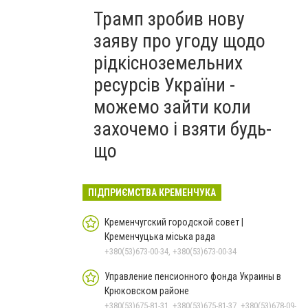
Трамп зробив нову
заяву про угоду щодо
рідкісноземельних
ресурсів України -
можемо зайти коли
захочемо і взяти будь-
що
ПІДПРИЄМСТВА КРЕМЕНЧУКА
Кременчугский городской совет |
Кременчуцька міська рада
+380(53)673-00-34, +380(53)673-00-34
Управление пенсионного фонда Украины в
Крюковском районе
+380(53)675-81-31, +380(53)675-81-37, +380(53)678-09-01, +380(53)675-81-32, +380(53)675-81-40, +380(53)675-81-33, +380(53)675-81-38, +380(53)678-08-87