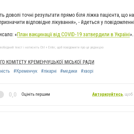
ь доволі точні результати прямо біля ліжка пацієнта, що н
ризначити відповідне лікування», - йдеться у повідомленн
исало: «
План вакцинації від COVID-19 затвердили в Україні
»
бхідний текст і натисніть Ctrl + Enter, щоб повідомити про це редакцію
О КОМІТЕТУ КРЕМЕНЧУЦЬКОЇ МІСЬКОЇ РАДИ
ність
#Кременчук
#лікарні
#медики
#хворі
0,0
Оцініть першим
Авторизуйтесь
, щоб