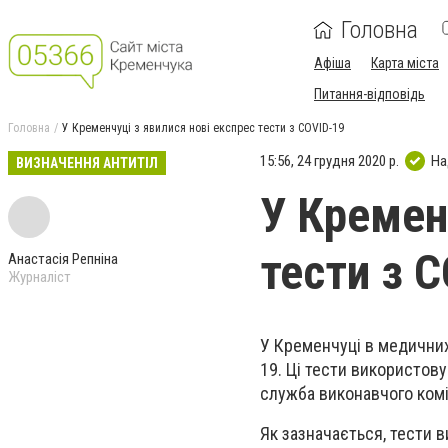
Головна
Афіша
Карта міста
Питання-відповідь
Головна
У Кременчуці з явилися нові експрес тести з COVID-19
15:56, 24 грудня 2020 р.
На
ВИЗНАЧЕННЯ АНТИТІЛ
У Кремен
тести з 
Анастасія Репніна
Журналіст
У Кременчуці в медичних
19. Ці тести використов
служба виконавчого комі
Як зазначається, тести 