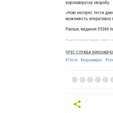
коронавірусну хворобу.
«Нові експрес тести дают
можливість оперативно п
Раніше, видання 05366 п
Якщо ви помітили помилку, виділіть нео
ПРЕС-СЛУЖБА ВИКОНАВЧОГ
#Тести
#коронавірус
#точ