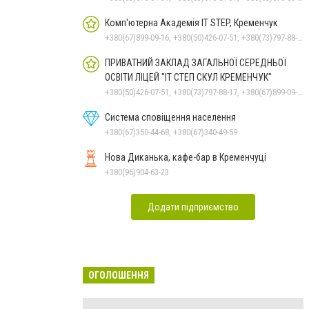
Комп'ютерна Академія IT STEP, Кременчук
+380(67)899-09-16, +380(50)426-07-51, +380(73)797-88-17
ПРИВАТНИЙ ЗАКЛАД ЗАГАЛЬНОЇ СЕРЕДНЬОЇ
ОСВІТИ ЛІЦЕЙ "ІТ СТЕП СКУЛ КРЕМЕНЧУК"
+380(50)426-07-51, +380(73)797-88-17, +380(67)899-09-16
Система сповіщення населення
+380(67)350-44-68, +380(67)340-49-59
Нова Диканька, кафе-бар в Кременчуці
+380(96)904-63-23
Додати підприємство
ОГОЛОШЕННЯ