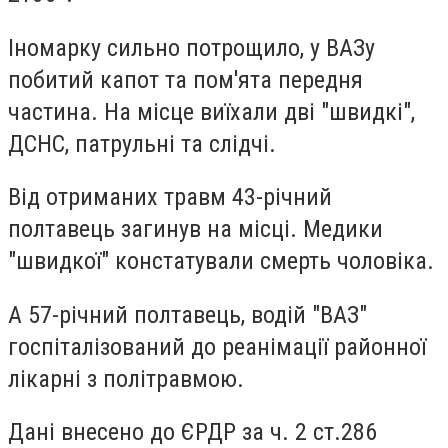
Іномарку сильно потрощило, у ВАЗу
побитий капот та пом'ята передня
частина. На місце виїхали дві "швидкі",
ДСНС, патрульні та слідчі.
Від отриманих травм 43-річний
полтавець загинув на місці. Медики
"швидкої" констатували смерть чоловіка.
А 57-річний полтавець, водій "ВАЗ"
госпіталізований до реанімації районної
лікарні з політравмою.
Дані внесено до ЄРДР за ч. 2 ст.286