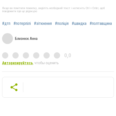
Якщо ви помітили помилку, виділіть необхідний текст і натисніть Ctrl + Enter, щоб
повідомити про це редакцію
#дтп
#потерпілі
#зіткнення
#поліція
#швидка
#полтавщина
Близнюк Анна
0,0
Авторизируйтесь
, чтобы оценить