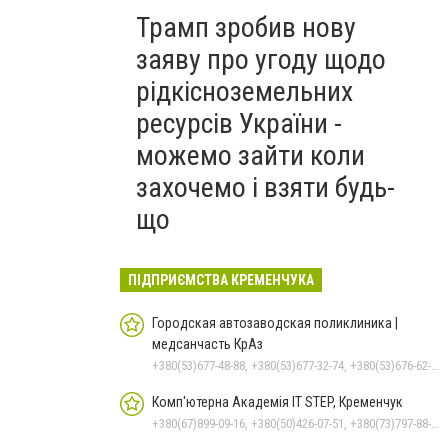
Трамп зробив нову
заяву про угоду щодо
рідкісноземельних
ресурсів України -
можемо зайти коли
захочемо і взяти будь-
що
ПІДПРИЄМСТВА КРЕМЕНЧУКА
Городская автозаводская поликлиника |
медсанчасть КрАз
+380(53)677-48-88, +380(53)677-32-74, +380(53)676-62-99, +380536766187
Комп'ютерна Академія IT STEP, Кременчук
+380(67)899-09-16, +380(50)426-07-51, +380(73)797-88-17