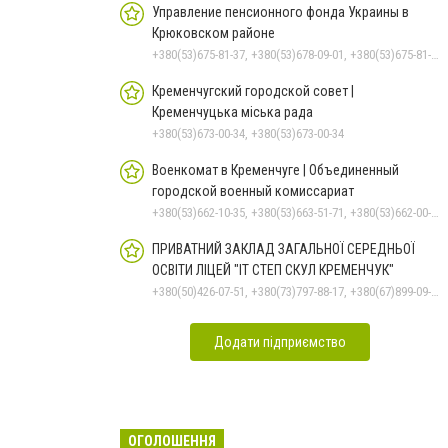
Управление пенсионного фонда Украины в
Крюковском районе
+380(53)675-81-37, +380(53)678-09-01, +380(53)675-81-32, +380(53)675-81-40, +380(53)675-81-33, +380(53)675-81-38, +380(53)675-81-31, +380(53)678-08-87
Кременчугский городской совет |
Кременчуцька міська рада
+380(53)673-00-34, +380(53)673-00-34
Военкомат в Кременчуге | Объединенный
городской военный комиссариат
+380(53)662-10-35, +380(53)663-51-71, +380(53)662-00-54
ПРИВАТНИЙ ЗАКЛАД ЗАГАЛЬНОЇ СЕРЕДНЬОЇ
ОСВІТИ ЛІЦЕЙ "ІТ СТЕП СКУЛ КРЕМЕНЧУК"
+380(50)426-07-51, +380(73)797-88-17, +380(67)899-09-16
Додати підприємство
ОГОЛОШЕННЯ