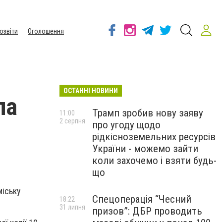
озвіти
Оголошення
ОСТАННІ НОВИНИ
ла
Трамп зробив нову заяву
11:00
2 серпня
про угоду щодо
рідкісноземельних ресурсів
України - можемо зайти
коли захочемо і взяти будь-
що
міську
Спецоперація “Чесний
18:22
31 липня
призов”: ДБР проводить