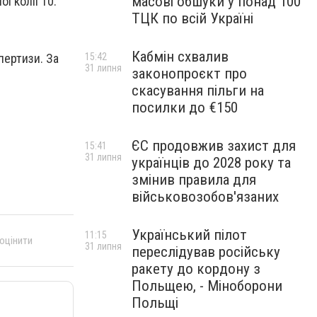
масові обшуки у понад 100
ї колії 10.
ТЦК по всій Україні
Кабмін схвалив
пертизи. За
15:42
31 липня
законопроєкт про
скасування пільги на
посилки до €150
ЄС продовжив захист для
15:41
31 липня
українців до 2028 року та
змінив правила для
військовозобов'язаних
Український пілот
11:15
 оцінити
31 липня
переслідував російську
ракету до кордону з
Польщею, - Міноборони
Польщі