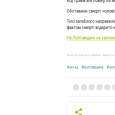
Від травм він помер на мі
Обставини смерті чолові
Тіло загиблого направил
фактом смерті відкрито
На Полтавщині на залізни
Якщо ви помітили помилку, виділіть нео
#поїзд
#полтавщина
#чол