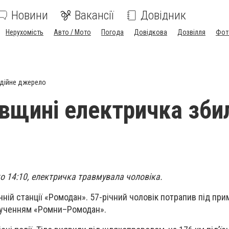
Новини
Вакансії
Довідник
Нерухомість
Авто / Мото
Погода
Довідкова
Дозвілля
Фот
дійне джерело
вщині електричка зби
ко 14:10, електричка травмувала чоловіка.
чній станції «Ромодан». 57-річний чоловік потрапив під при
лученням «Ромни–Ромодан».