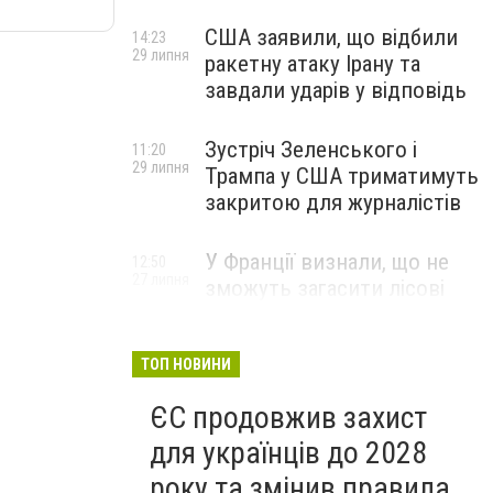
США заявили, що відбили
14:23
29 липня
ракетну атаку Ірану та
завдали ударів у відповідь
Зустріч Зеленського і
11:20
29 липня
Трампа у США триматимуть
закритою для журналістів
У Франції визнали, що не
12:50
27 липня
зможуть загасити лісові
пожежі біля Бордо до осені
ТОП НОВИНИ
ЄС продовжив захист
для українців до 2028
року та змінив правила