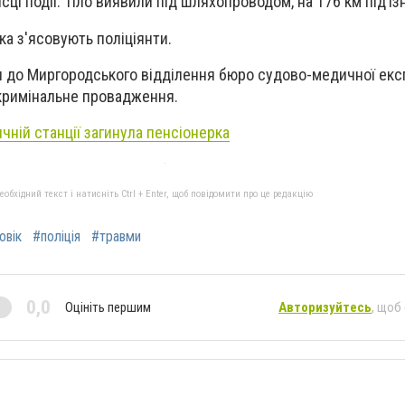
сці події. Тіло виявили під шляхопроводом, на 176 км під’їзно
ка з'ясовують поліціянти.
и до Миргородського відділення бюро судово-медичної екс
 кримінальне провадження.
чній станції загинула пенсіонерка
бхідний текст і натисніть Ctrl + Enter, щоб повідомити про це редакцію
овік
#поліція
#травми
0,0
Оцініть першим
Авторизуйтесь
, щоб