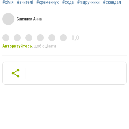
#хімія
#вчителі
#кременчук
#сода
#підручники
#скандал
Близнюк Анна
0,0
Авторизуйтесь
, щоб оцінити