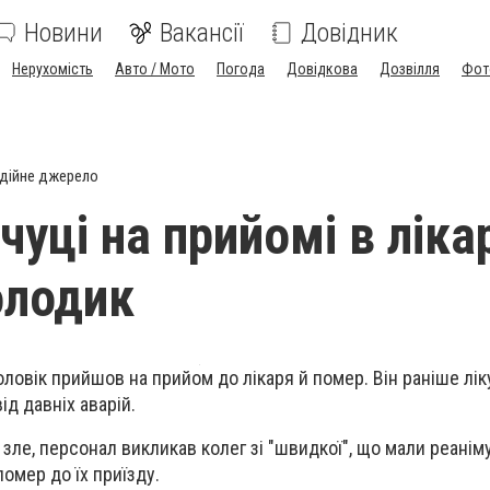
Новини
Вакансії
Довідник
Нерухомість
Авто / Мото
Погода
Довідкова
Дозвілля
Фот
дійне джерело
уці на прийомі в ліка
олодик
ловік прийшов на прийом до лікаря й помер. Він раніше лік
ід давніх аварій.
зле, персонал викликав колег зі "швидкої", що мали реанім
помер до їх приїзду.