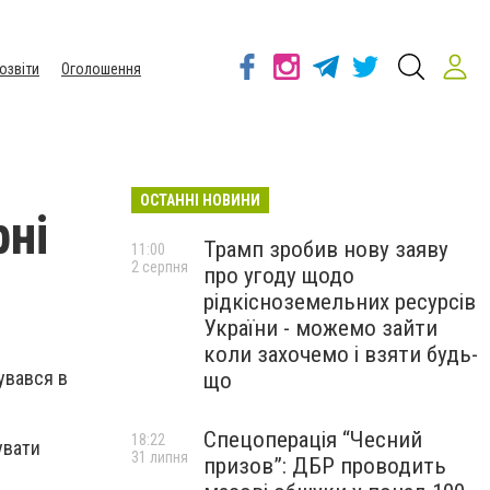
озвіти
Оголошення
ОСТАННІ НОВИНИ
рні
Трамп зробив нову заяву
11:00
2 серпня
про угоду щодо
рідкісноземельних ресурсів
України - можемо зайти
коли захочемо і взяти будь-
увався в
що
Спецоперація “Чесний
18:22
увати
31 липня
призов”: ДБР проводить