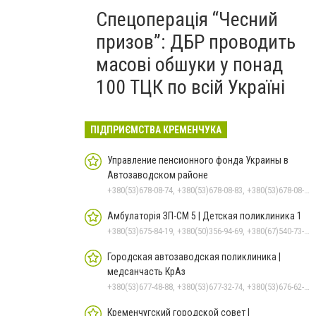
Спецоперація “Чесний
призов”: ДБР проводить
масові обшуки у понад
100 ТЦК по всій Україні
ПІДПРИЄМСТВА КРЕМЕНЧУКА
Управление пенсионного фонда Украины в
Автозаводском районе
+380(53)678-08-74, +380(53)678-08-83, +380(53)678-08-41, +380(53)678-08-86, +380(53)678-09-05
Амбулаторія ЗП-СМ 5 | Детская поликлиника 1
+380(53)675-84-19, +380(50)356-94-69, +380(67)540-73-87
Городская автозаводская поликлиника |
медсанчасть КрАз
+380(53)677-48-88, +380(53)677-32-74, +380(53)676-62-99, +380536766187
Кременчугский городской совет |