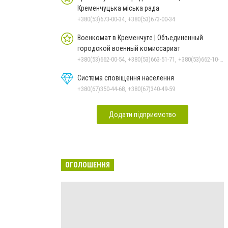
Кременчуцька міська рада
+380(53)673-00-34, +380(53)673-00-34
Военкомат в Кременчуге | Объединенный
городской военный комиссариат
+380(53)662-00-54, +380(53)663-51-71, +380(53)662-10-35
Система сповіщення населення
+380(67)350-44-68, +380(67)340-49-59
Додати підприємство
ОГОЛОШЕННЯ