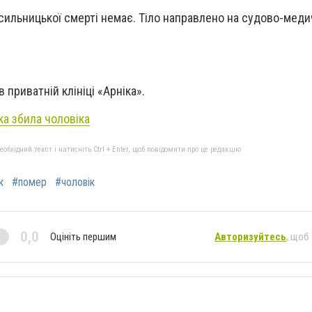
насильницької смерті немає. Тіло направлено на судово-мед
 приватній клініці «Арніка».
а збила чоловіка
бхідний текст і натисніть Ctrl + Enter, щоб повідомити про це редакцію
к
#помер
#чоловік
0,0
Оцініть першим
Авторизуйтесь
, щоб