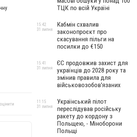
масові обшуки у понад 100
ТЦК по всій Україні
ичну
Кабмін схвалив
15:42
31 липня
законопроєкт про
скасування пільги на
посилки до €150
ЄС продовжив захист для
15:41
31 липня
українців до 2028 року та
змінив правила для
військовозобов'язаних
Український пілот
11:15
 оцінити
31 липня
переслідував російську
ракету до кордону з
Польщею, - Міноборони
Польщі