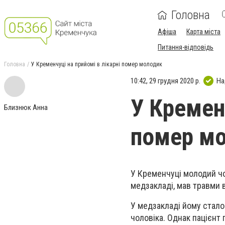
Головна
Афіша
Карта міста
Питання-відповідь
Головна
У Кременчуці на прийомі в лікарні помер молодик
10:42, 29 грудня 2020 р.
На
У Кременч
Близнюк Анна
помер м
У Кременчуці молодий чо
медзакладі, мав травми в
У медзакладі йому стало 
чоловіка. Однак пацієнт 