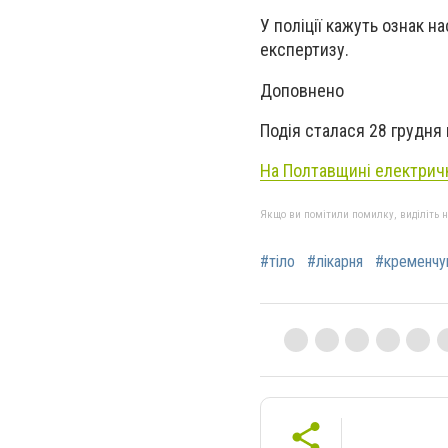
У поліції кажуть ознак 
експертизу.
Доповнено
Подія сталася 28 грудня в
На Полтавщині електричк
Якщо ви помітили помилку, виділіть нео
#тіло
#лікарня
#кременчу