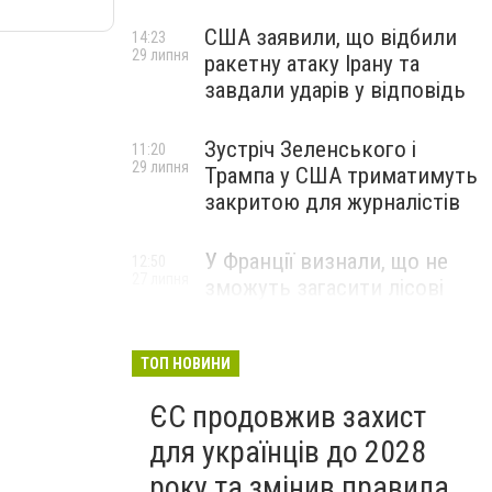
США заявили, що відбили
14:23
29 липня
ракетну атаку Ірану та
завдали ударів у відповідь
Зустріч Зеленського і
11:20
29 липня
Трампа у США триматимуть
закритою для журналістів
У Франції визнали, що не
12:50
27 липня
зможуть загасити лісові
пожежі біля Бордо до осені
ТОП НОВИНИ
ЄС продовжив захист
для українців до 2028
року та змінив правила