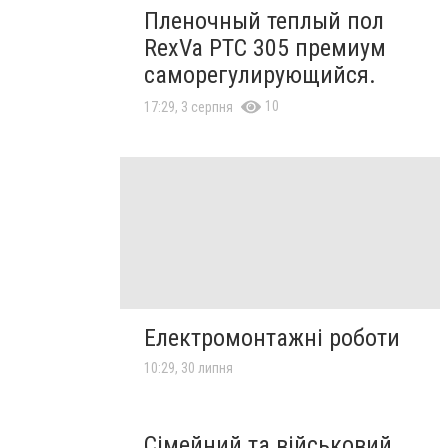
Пленочный теплый пол
RexVa PTC 305 премиум
саморегулирующийся.
10
17:29, 3 серпня
Електромонтажні роботи
10:29, 30 липня
Сімейний та військовий