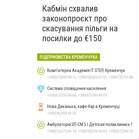
Кабмін схвалив
законопроєкт про
скасування пільги на
посилки до €150
ПІДПРИЄМСТВА КРЕМЕНЧУКА
Комп'ютерна Академія IT STEP, Кременчук
+380(67)899-09-16, +380(50)426-07-51, +380(73)797-88-17
Система сповіщення населення
+380(67)350-44-68, +380(67)340-49-59
Нова Диканька, кафе-бар в Кременчуці
+380(96)904-63-23
Амбулаторія ЗП-СМ 5 | Детская поликлиника 1
+380(53)675-84-19, +380(50)356-94-69, +380(67)540-73-87