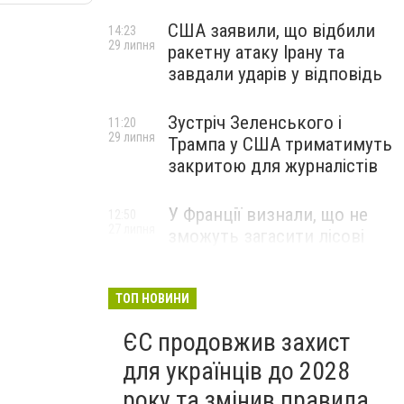
США заявили, що відбили
14:23
29 липня
ракетну атаку Ірану та
завдали ударів у відповідь
Зустріч Зеленського і
11:20
29 липня
Трампа у США триматимуть
закритою для журналістів
У Франції визнали, що не
12:50
27 липня
зможуть загасити лісові
пожежі біля Бордо до осені
ТОП НОВИНИ
ЄС продовжив захист
для українців до 2028
року та змінив правила