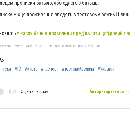
ісцем прописки батьків, або одного з батьків.
писку місця проживання вводять в тестовому режимі і лиш
исало: «
У касах банків дозволили пред’являти цифровий па
бхідний текст і натисніть Ctrl + Enter, щоб повідомити про це редакцію
A»
описка
#ID
#карта
#паспорт
#тестовийрежим
#Україна
0,0
Оцініть першим
Авторизируйтесь
, ч