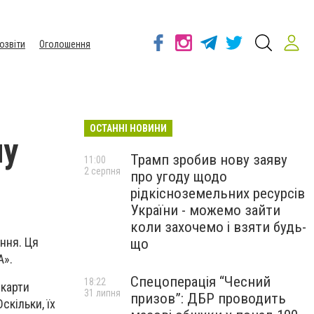
озвіти
Оголошення
ОСТАННІ НОВИНИ
ну
Трамп зробив нову заяву
11:00
2 серпня
про угоду щодо
рідкісноземельних ресурсів
України - можемо зайти
коли захочемо і взяти будь-
ання. Ця
що
A».
Спецоперація “Чесний
18:22
-карти
31 липня
призов”: ДБР проводить
скільки, їх