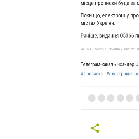
місце прописки буде за м
Поки що, електронну про
містах України.
Раніше, видання 05366 п
Якщо ви помітили помилку, виділіть нео
Телеграм-канал «Інсайдер U
#Прописка
#електроннапр