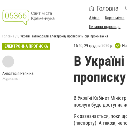
Головна
Афіша
Карта міста
Питання-відповідь
Головна
В Україні затвердили електронну прописку місця проживання
15:40, 29 грудня 2020 р.
На
ЕЛЕКТРОННА ПРОПИСКА
В Україн
прописку
Анастасія Репніна
Журналіст
В Україні Кабінет Мініс
послуга буде доступна на
Як зазначається, поки щ
(паспорту). А також, непо