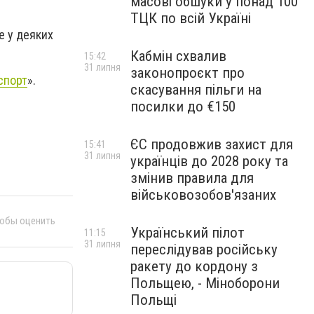
масові обшуки у понад 100
ТЦК по всій Україні
е у деяких
Кабмін схвалив
15:42
31 липня
законопроєкт про
спорт
».
скасування пільги на
посилки до €150
ЄС продовжив захист для
15:41
31 липня
українців до 2028 року та
змінив правила для
військовозобов'язаних
тобы оценить
Український пілот
11:15
31 липня
переслідував російську
ракету до кордону з
Польщею, - Міноборони
Польщі