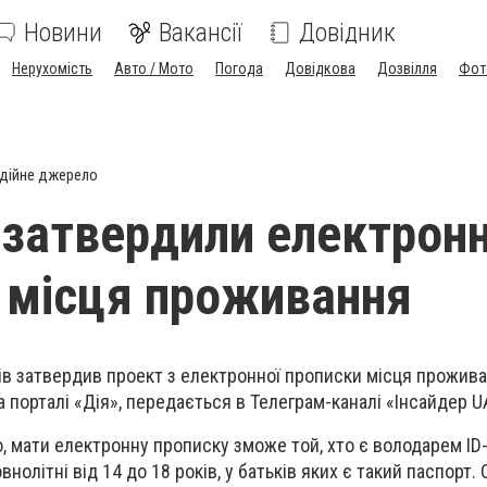
Новини
Вакансії
Довідник
Нерухомість
Авто / Мото
Погода
Довідкова
Дозвілля
Фот
дійне джерело
і затвердили електрон
 місця проживання
трів затвердив проект з електронної прописки місця прожив
 порталі «Дія», передається в Телеграм-каналі «Інсайдер U
о, мати електронну прописку зможе той, хто є володарем ID
внолітні від 14 до 18 років, у батьків яких є такий паспорт. О