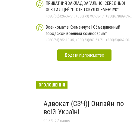
ПРИВАТНИЙ ЗАКЛАД ЗАГАЛЬНОЇ СЕРЕДНЬОЇ
ОСВІТИ ЛІЦЕЙ "ІТ СТЕП СКУЛ КРЕМЕНЧУК"
+380(50)426-07-51, +380(73)797-88-17, +380(67)899-09-16
Военкомат в Кременчуге | Объединенный
городской военный комиссариат
+380(53)662-10-35, +380(53)663-51-71, +380(53)662-00-54
Додати підприємство
ОГОЛОШЕННЯ
Адвокат (СЗЧ)| Онлайн по
всій Україні
09:53, 27 липня