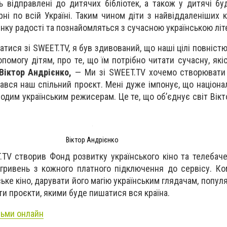
ь відправлені до дитячих бібліотек, а також у дитячі бу
арні по всій Україні. Таким чином діти з найвіддаленіших 
нку радості та познайомляться з сучасною українською літ
атися зі SWEET.TV, я був здивований, що наші цілі повніст
помогу дітям, про те, що їм потрібно читати сучасну, які
Віктор Андрієнко,
— Ми зі SWEET.TV хочемо створювати
чався наш спільний проєкт. Мені дуже імпонує, що націона
одим українським режисерам. Це те, що об’єднує світ Вікт
Віктор Андрієнко
.TV створив Фонд розвитку українського кіно та телебаче
гривень з кожного платного підключення до сервісу. Ко
ьке кіно, дарувати його магію українським глядачам, попу
ти проєкти, якими буде пишатися вся країна.
льми онлайн