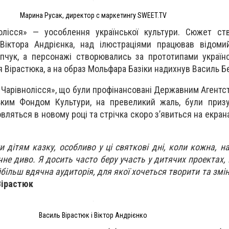
Марина Русак, директор с маркетингу SWEET.TV
олісся» — уособлення української культури. Сюжет ст
іктора Андрієнка, над ілюстраціями працював відомий
чук, а персонажі створювались за прототипами українс
я Вірастюка, а на образ Мольфара Базіки надихнув Василь Б
Чарівнолісся», що були профінансовані Державним Агентст
ським Фондом Культури, на превеликий жаль, були приз
вляться в новому році та стрічка скоро з’явиться на екран
дітям казку, особливо у ці святкові дні, коли кожна, на
не диво. Я досить часто беру участь у дитячих проектах, 
більш вдячна аудиторія, для якої хочеться творити та змі
Вірастюк
Василь Вірастюк і Віктор Андрієнко