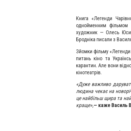
Книга «Легенди Чарівн
однойменним фільмом В
художник — Олесь Юсип
Бродніка писали з Васил
Зйомки фільму «Легенди 
питань кіно та Україн
карантин. Але вони відно
кінотеатрів.
«Дуже важливо дарувати 
людина чекає на новоріч
це найбільш щира та най
краще»,
— каже Василь 