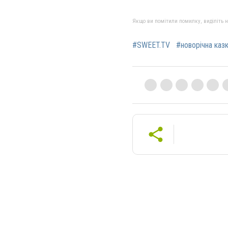
Якщо ви помітили помилку, виділіть нео
#SWEET.TV
#новорічна казк