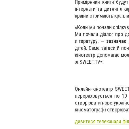
Примірники книги будут
інтернати та дитячі лік
країни отримають крапли
«Коли ми почали спілкув
Ми почали діалог про до
літературу.
— зазначає 
дітей. Саме звідси й по
кінотеатр допомагає мол
зі SWEET.TV».
Онлайн-кінотеатр SWEET
перераховується по 10 
створювати нове українс
кінематограф і створюва
дивитися телеканали фі