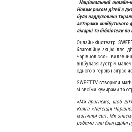
Національний онлайн-кі
Новим роком дітей з дит
було надруковано тираж 
акторами майбутнього ф
лікарні та бібліотеки по 
Онлайн-кінотеатр SWEE
благодійну акцію для ді
Чарівнолісся» видавни
відбулася зустріч малеч
одного з героїв і зіграє 
SWEET.TV створили магіч
зі своїми кумирами та о
«Ми прагнемо, щоб діти
Книга «Легенди Чарівно
магічний світ. Ми знаєм
робимо такі благодійні 