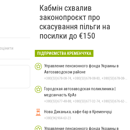
Кабмін схвалив
законопроєкт про
скасування пільги на
посилки до €150
 оцінити
ПІДПРИЄМСТВА КРЕМЕНЧУКА
Управление пенсионного фонда Украины в
Автозаводском районе
+380(53)678-08-74, +380(53)678-08-83, +380(53)678-08-41, +380(53)678-08-86, +380(53)678-09-05
Городская автозаводская поликлиника |
медсанчасть КрАз
+380(53)677-48-88, +380(53)677-32-74, +380(53)676-62-99, +380536766187
Нова Диканька, кафе-бар в Кременчуці
+380(96)904-63-23
Управление пенсионного фонда Украины в