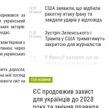
США заявили, що відбили
14:23
29 липня
ракетну атаку Ірану та
ворювався за
завдали ударів у відповідь
 український
ьких акторів:
Зустріч Зеленського і
ендас.
11:20
29 липня
Трампа у США триматимуть
вом України з
закритою для журналістів
упинені через
ах українських
У Франції визнали, що не
12:50
27 липня
зможуть загасити лісові
пожежі біля Бордо до осені
віть доросла,
на мій погляд
ТОП НОВИНИ
нювати світ на
ЄС продовжив захист
для українців до 2028
року та змінив правила