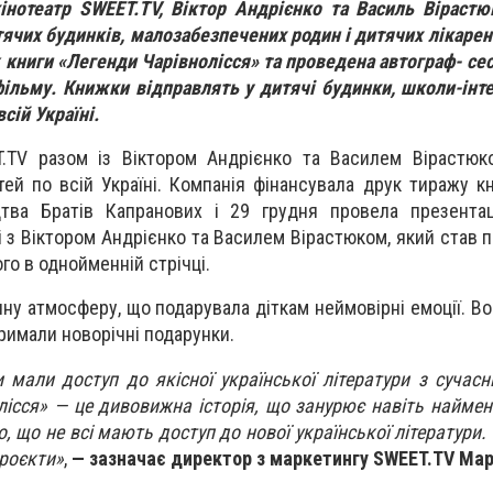
нотеатр SWEET.TV, Віктор Андрієнко та Василь Вірастю
ячих будинків, малозабезпечених родин і дитячих лікарен
книги «Легенди Чарівнолісся» та проведена автограф- сесі
ільму. Книжки відправлять у дитячі будинки, школи-інте
всій Україні.
T.TV разом із Віктором Андрієнко та Василем Вірастюк
тей по всій Україні. Компанія фінансувала друк тиражу к
цтва Братів Капранових і 29 грудня провела презентац
і з Віктором Андрієнко та Василем Вірастюком, який став 
його в однойменній стрічці.
ну атмосферу, що подарувала діткам неймовірні емоції. Во
тримали новорічні подарунки.
 мали доступ до якісної української літератури з сучас
лісся» — це дивовижна історія, що занурює навіть наймен
о, що не всі мають доступ до нової української літератури
проєкти»
,
— зазначає директор з маркетингу SWEET.TV Мар