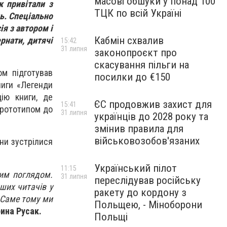
масові обшуки у понад 100
к привітали з
ТЦК по всій Україні
ь. Спеціально
я з автором і
Кабмін схвалив
рнати, дитячі
15:42
31 липня
законопроєкт про
скасування пільги на
ом підготував
посилки до €150
ниги «Легенди
ію книги, де
ЄС продовжив захист для
15:41
прототипом до
31 липня
українців до 2028 року та
змінив правила для
військовозобов'язаних
ни зустрілися
Український пілот
11:15
ним поглядом.
31 липня
переслідував російську
ших читачів у
ракету до кордону з
. Саме тому ми
Польщею, - Міноборони
ина Русак.
Польщі