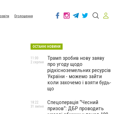
озвіти
Оголошення
ОСТАННІ НОВИНИ
Трамп зробив нову заяву
11:00
2 серпня
про угоду щодо
рідкісноземельних ресурсів
України - можемо зайти
коли захочемо і взяти будь-
що
Спецоперація “Чесний
18:22
31 липня
призов”: ДБР проводить