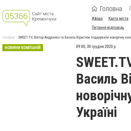
Головна
Афіша
Карта міста
Питання-відповідь
Головна
SWEET.TV, Віктор Андрієнко та Василь Вірастюк подарували новорічну казк
09:00, 30 грудня 2020 р.
НОВИНИ КОМПАНІЙ
SWEET.TV
Василь В
новорічну
Україні