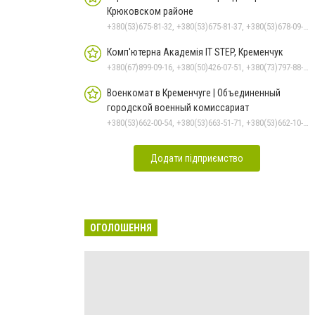
Крюковском районе
+380(53)675-81-32, +380(53)675-81-37, +380(53)678-09-01, +380(53)675-81-40, +380(53)675-81-33, +380(53)675-81-38, +380(53)675-81-31, +380(53)678-08-87
Комп'ютерна Академія IT STEP, Кременчук
+380(67)899-09-16, +380(50)426-07-51, +380(73)797-88-17
Военкомат в Кременчуге | Объединенный
городской военный комиссариат
+380(53)662-00-54, +380(53)663-51-71, +380(53)662-10-35
Додати підприємство
ОГОЛОШЕННЯ