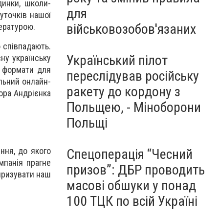
динки, школи-
для
куточків нашої
військовозобов'язаних
ературою.
ю співпадають.
Український пілот
сну українську
 формати для
переслідував російську
льний онлайн-
ракету до кордону з
ора Андрієнка
Польщею, - Міноборони
Польщі
ння, до якого
Спецоперація “Чесний
мпанія прагне
призов”: ДБР проводить
ляризувати наш
масові обшуки у понад
100 ТЦК по всій Україні