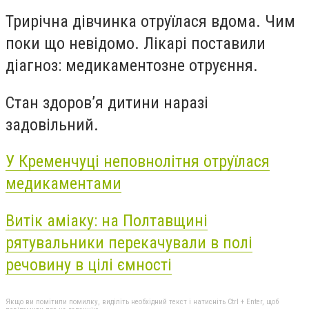
Трирічна дівчинка отруїлася вдома. Чим
поки що невідомо. Лікарі поставили
діагноз: медикаментозне отруєння.
Стан здоров’я дитини наразі
задовільний.
У Кременчуці неповнолітня отруїлася
медикаментами
Витік аміаку: на Полтавщині
рятувальники перекачували в полі
речовину в цілі ємності
Якщо ви помітили помилку, виділіть необхідний текст і натисніть Ctrl + Enter, щоб