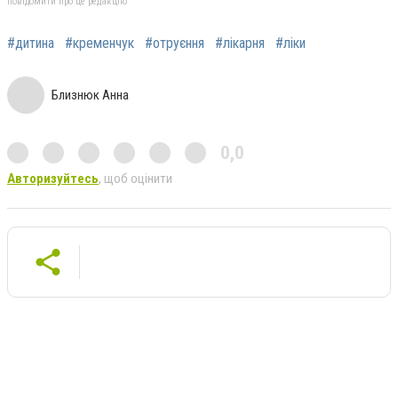
повідомити про це редакцію
#дитина
#кременчук
#отруєння
#лікарня
#ліки
Близнюк Анна
0,0
Авторизуйтесь
, щоб оцінити