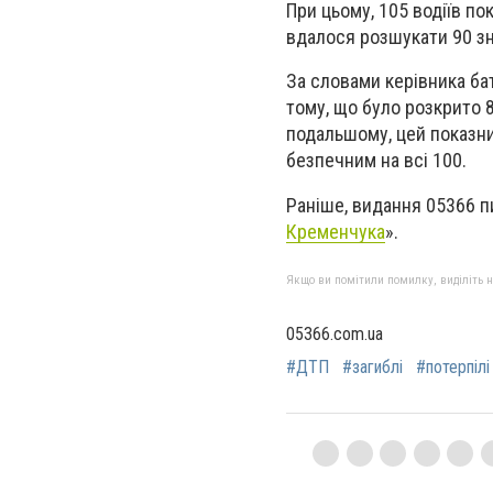
При цьому, 105 водіїв по
вдалося розшукати 90 зн
За словами керівника ба
тому, що було розкрито 
подальшому, цей показн
безпечним на всі 100.
Раніше, видання 05366 п
Кременчука
».
Якщо ви помітили помилку, виділіть нео
05366.com.ua
#ДТП
#загиблі
#потерпілі