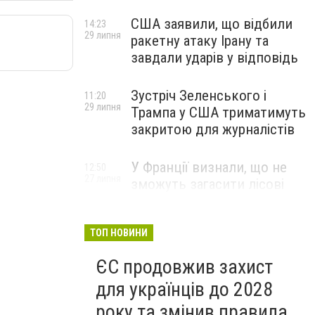
США заявили, що відбили
14:23
29 липня
ракетну атаку Ірану та
завдали ударів у відповідь
Зустріч Зеленського і
11:20
29 липня
Трампа у США триматимуть
закритою для журналістів
У Франції визнали, що не
12:50
27 липня
зможуть загасити лісові
пожежі біля Бордо до осені
ТОП НОВИНИ
ЄС продовжив захист
для українців до 2028
року та змінив правила