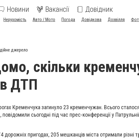
Новини
Вакансії
Довідник
Нерухомість
Авто / Мото
Погода
Довідкова
Дозвілля
Фот
дійне джерело
домо, скільки кремен
 в ДТП
дорогах Кременчука загинуло 23 кременчужан. Всього сталос
), повідомили сьогодні під час прес-конференції у Патрульній
74 дорожніх пригодах, 205 мешканців міста отримали різні 