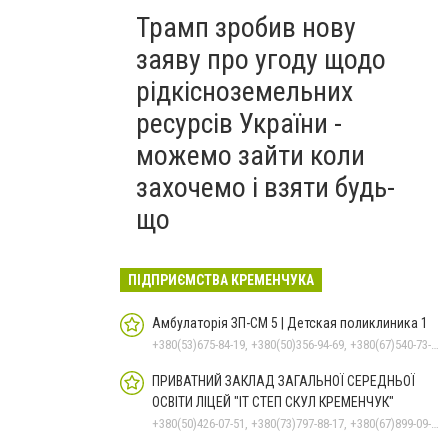
Трамп зробив нову
заяву про угоду щодо
рідкісноземельних
ресурсів України -
можемо зайти коли
захочемо і взяти будь-
що
ПІДПРИЄМСТВА КРЕМЕНЧУКА
Амбулаторія ЗП-СМ 5 | Детская поликлиника 1
+380(53)675-84-19, +380(50)356-94-69, +380(67)540-73-87
ПРИВАТНИЙ ЗАКЛАД ЗАГАЛЬНОЇ СЕРЕДНЬОЇ
ОСВІТИ ЛІЦЕЙ "ІТ СТЕП СКУЛ КРЕМЕНЧУК"
+380(50)426-07-51, +380(73)797-88-17, +380(67)899-09-16