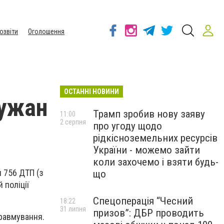
озвіти
Оголошення
ОСТАННІ НОВИНИ
чужан
Трамп зробив нову заяву
11:00
2 серпня
про угоду щодо
рідкісноземельних ресурсів
України - можемо зайти
коли захочемо і взяти будь-
я 756 ДТП (з
що
 поліції
Спецоперація “Чесний
18:22
31 липня
призов”: ДБР проводить
травмування.