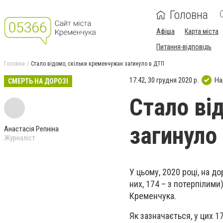
Головна
Афіша
Карта міста
Питання-відповідь
Головна
Стало відомо, скільки кременчужан загинуло в ДТП
17:42, 30 грудня 2020 р.
На
СМЕРТЬ НА ДОРОЗІ
Стало ві
загинуло
Анастасія Репніна
Журналіст
У цьому, 2020 році, на 
них, 174 – з потерпілими
Кременчука.
Як зазначається, у цих 1