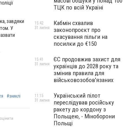
масові обшуки у понад 100
оліції
ТЦК по всій Україні
ка, завдяки
Кабмін схвалив
15:42
том. У
31 липня
законопроєкт про
назвати
скасування пільги на
посилки до €150
ЄС продовжив захист для
15:41
31 липня
українців до 2028 року та
змінив правила для
військовозобов'язаних
Український пілот
тя
#зниклі
11:15
31 липня
переслідував російську
ракету до кордону з
Польщею, - Міноборони
 оцінити
Польщі