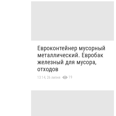
Евроконтейнер мусорный
металлический. Евробак
железный для мусора,
отходов
19
13:14, 26 липня