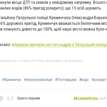
кинули місце ДТП та зникли у невідомому напрямку. Всього п
иклих водіїв (86% пригод розкрито), ще 15 осіб шукають.
тальйону Патрульної поліції Кременчука Олександра Борзен
86% дорожніх пригод, Кременчук вважається безпечним міс
ик планують довести до 100%, щоб наше місто можна було 
исало: «
Назвали причини нестачі кадрів у Патрульній поліції
бхідний текст і натисніть Ctrl + Enter, щоб повідомити про це редакцію
#Кременчук
#патрульнаполіція
#Полтавщина
#водії
#розкрит
0,0
Оцініть першим
Авторизуйтесь
, щоб