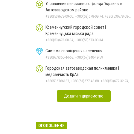
Управление пенсионного фонда Украины в
Автозаводском районе
+380(53)678-09-05, +380(53)678-08-74, +380(53)678-08-83, +380(53)678-08-41, +380(53)678-08-86
Кременчугский городской совет |
Кременчуцька міська рада
+380(53)673-00-34, +380(53)673-00-34
Система сповіщення населення
+380(67)350-44-68, +380(67)340-49-59
Городская автозаводская поликлиника |
медсанчасть КрАз
+380536766187, +380(53)677-48-88, +380(53)677-32-74, +380(53)676-62-99
Додати підприємство
ОГОЛОШЕННЯ