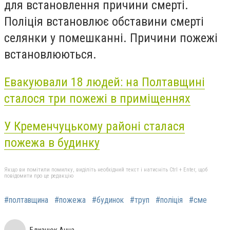
для встановлення причини смерті.
Поліція встановлює обставини смерті
селянки у помешканні. Причини пожежі
встановлюються.
Евакуювали 18 людей: на Полтавщині
сталося три пожежі в приміщеннях
У Кременчуцькому районі сталася
пожежа
в будинку
Якщо ви помітили помилку, виділіть необхідний текст і натисніть Ctrl + Enter, щоб
повідомити про це редакцію
#полтавщина
#пожежа
#будинок
#труп
#поліція
#сме