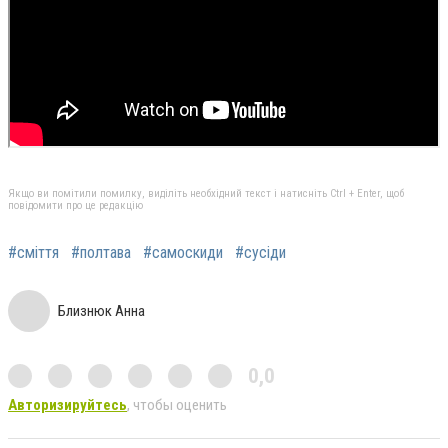
Якщо ви помітили помилку, виділіть необхідний текст і натисніть Ctrl + Enter, щоб
повідомити про це редакцію
#сміття
#полтава
#самоскиди
#сусіди
Близнюк Анна
0,0
Авторизируйтесь
, чтобы оценить