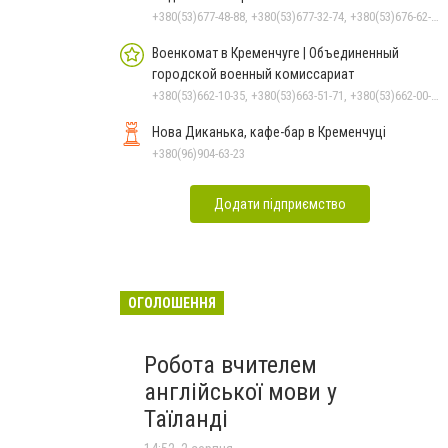
+380(53)677-48-88, +380(53)677-32-74, +380(53)676-62-99, +380536766187
Военкомат в Кременчуге | Объединенный
городской военный комиссариат
+380(53)662-10-35, +380(53)663-51-71, +380(53)662-00-54
Нова Диканька, кафе-бар в Кременчуці
+380(96)904-63-23
Додати підприємство
ОГОЛОШЕННЯ
Робота вчителем
англійської мови у
Таїланді