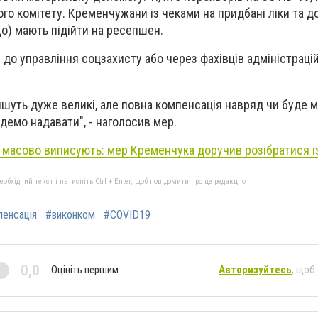
го комітету. Кременчужани із чеками на придбані ліки та 
що) мають підійти на ресепшен.
до управління соцзахисту або через фахівців адміністрацій
ишуть дуже великі, але повна компенсація навряд чи буде 
демо надавати", - наголосив мер.
 масово виписують: мер Кременчука доручив розібратися і
бхідний текст і натисніть Ctrl + Enter, щоб повідомити про це редакцію
пенсація
#виконком
#COVID19
0,0
Оцініть першим
Авторизуйтесь
, щоб