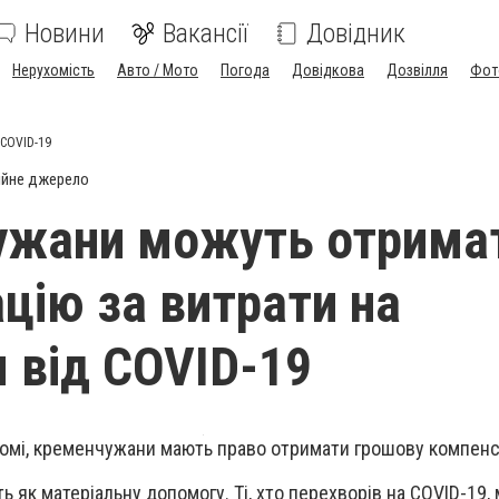
Новини
Вакансії
Довідник
Нерухомість
Авто / Мото
Погода
Довідкова
Дозвілля
Фот
 COVID-19
ійне джерело
ужани можуть отрима
цію за витрати на
я від COVID-19
омі, кременчужани мають право отримати грошову компенса
ь як матеріальну допомогу.
Ті, хто перехворів на COVID-19,