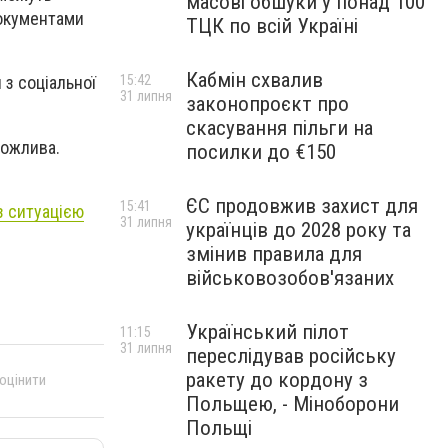
масові обшуки у понад 100
документами
ТЦК по всій Україні
Кабмін схвалив
15:42
 з соціальної
31 липня
законопроєкт про
скасування пільги на
можлива.
посилки до €150
ЄС продовжив захист для
15:41
з ситуацією
31 липня
українців до 2028 року та
змінив правила для
військовозобов'язаних
Український пілот
11:15
31 липня
переслідував російську
ракету до кордону з
 оцінити
Польщею, - Міноборони
Польщі