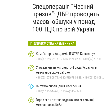
Спецоперація “Чесний
призов”: ДБР проводить
масові обшуки у понад
100 ТЦК по всій Україні
ПІДПРИЄМСТВА КРЕМЕНЧУКА
Комп'ютерна Академія IT STEP, Кременчук
+380(67)899-09-16, +380(50)426-07-51, +380(73)797-88-17
Управление пенсионного фонда Украины в
Автозаводском районе
+380(53)678-08-74, +380(53)678-08-83, +380(53)678-08-41, +380(53)678-08-86, +380(53)678-09-05
Система сповіщення населення
+380(67)350-44-68, +380(67)340-49-59
Городская автозаводская поликлиника |
медсанчасть КрАз