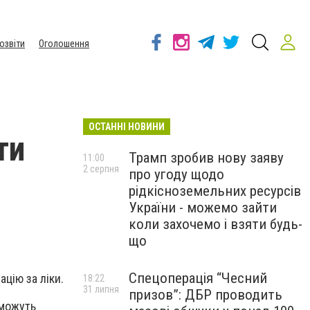
озвіти
Оголошення
ОСТАННІ НОВИНИ
ти
Трамп зробив нову заяву
11:00
2 серпня
про угоду щодо
рідкісноземельних ресурсів
України - можемо зайти
коли захочемо і взяти будь-
що
Спецоперація “Чесний
цію за ліки.
18:22
31 липня
призов”: ДБР проводить
 можуть