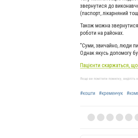
звернутися до виконавчо
(паспорт, лікарняний то
Також можна звернутися 
роботи на районах.
"Суми, звичайно, люди п
Однак якусь допомогу бу
Пацієнти скаржаться, що
Якщо ви помітили помилку, виділіть нео
#кошти
#кременчук
#ком