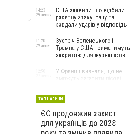
США заявили, що відбили
14:23
29 липня
ракетну атаку Ірану та
завдали ударів у відповідь
Зустріч Зеленського і
11:20
29 липня
Трампа у США триматимуть
закритою для журналістів
У Франції визнали, що не
12:50
27 липня
зможуть загасити лісові
пожежі біля Бордо до осені
ТОП НОВИНИ
ЄС продовжив захист
для українців до 2028
року та змінив правила