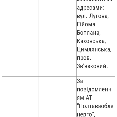
адресами:
вул. Лугова,
Гійома
Боплана,
Каховська,
Цимлянська,
пров.
Зв’язковий.
За
повідомленн
ям АТ
"Полтаваобле
нерго",