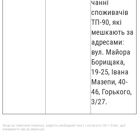
чанні
споживачів
ТП-90, які
мешкають за
адресами:
вул. Майора
Борищака,
19-25, Івана
Мазепи, 40-
46, Горького,
3/27.
Якщо ви помітили помилку, виділіть необхідний текст і натисніть Ctrl + Enter, щоб
повідомити про це редакцію