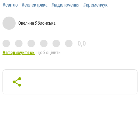
#світло
#еклектрика
#відключення
#кременчук
Эвелина Яблонська
0,0
Авторизуйтесь
, щоб оцінити