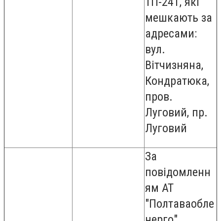
ТП-241, які
мешкають за
адресами:
вул.
Вітчизняна,
Кондратюка,
пров.
Луговий, пр.
Луговий
За
повідомленн
ям АТ
"Полтаваобле
нерго",