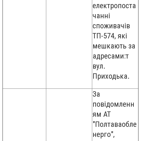
електропоста
чанні
споживачів
ТП-574, які
мешкають за
адресами:т
вул.
Приходька.
За
повідомленн
ям АТ
"Полтаваобле
нерго",