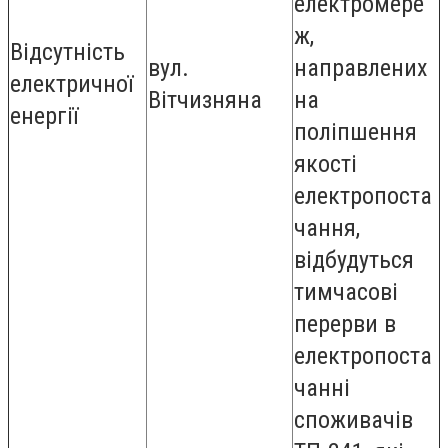
електромере
ж,
Відсутність
вул.
направлених
електричної
Вітчизняна
на
енергії
поліпшення
якості
електропоста
чання,
відбудуться
тимчасові
перерви в
електропоста
чанні
споживачів