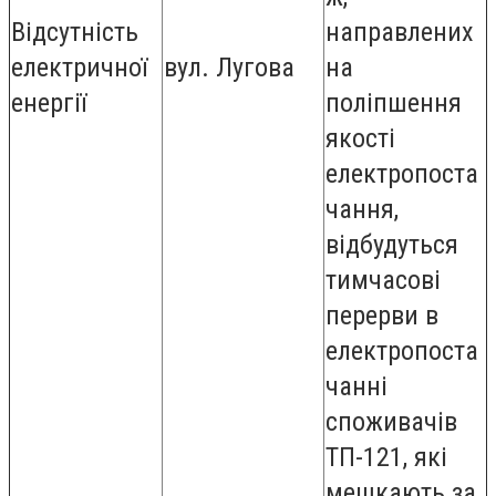
Відсутність
направлених
електричної
вул. Лугова
на
енергії
поліпшення
якості
електропоста
чання,
відбудуться
тимчасові
перерви в
електропоста
чанні
споживачів
ТП-121, які
мешкають за