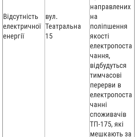
направлених
Відсутність
вул.
на
електричної
Театральна
поліпшення
енергії
15
якості
електропоста
чання,
відбудуться
тимчасові
перерви в
електропоста
чанні
споживачів
ТП-175, які
мешкають за