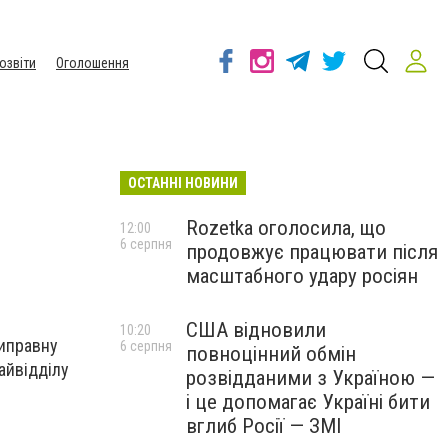
озвіти
Оголошення
ОСТАННІ НОВИНИ
Rozetka оголосила, що
12:00
6 серпня
продовжує працювати після
масштабного удару росіян
США відновили
10:20
типравну
6 серпня
повноцінний обмін
айвідділу
розвідданими з Україною —
і це допомагає Україні бити
вглиб Росії — ЗМІ