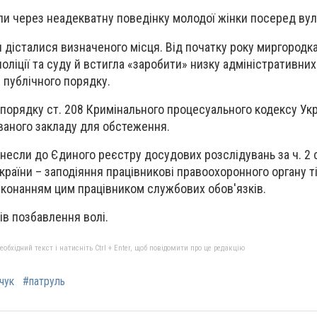
и через неадекватну поведінку молодої жінки посеред вул
ьки дісталися визначеного місця. Від початку року миргородк
оліції та суду й встигла «заробити» низку адміністративних
 публічного порядку.
орядку ст. 208 Кримінального процесуального кодексу Укр
ваного закладу для обстеження.
внесли до Єдиного реєстру досудових розслідувань за ч. 2 с
країни – заподіяння працівникові правоохоронного органу т
иконанням цим працівником службових обов'язків.
ів позбавлення волі.
бхідний текст і натисніть Ctrl + Enter, щоб повідомити про це редакцію
чук
#патруль