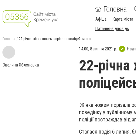
Головна
Афіша
Карта міста
Питання-відповідь
Головна
22-річна жінка ножем порізала поліцейського
14:00, 8 липня 2021 р.
Наді
22-річна
Эвелина Яблонська
поліцейс
Жінка ножем порізала оф
поведінку у публічному м
поліції постраждав від а
Сталася подія 6 липня, бл