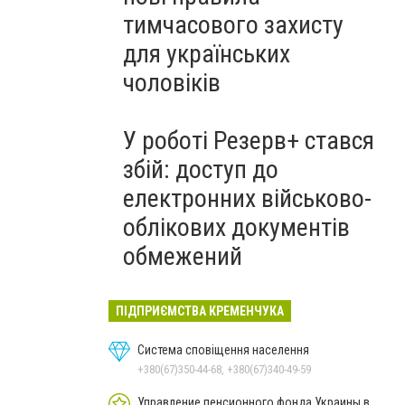
тимчасового захисту
для українських
чоловіків
У роботі Резерв+ стався
збій: доступ до
електронних військово-
облікових документів
обмежений
ПІДПРИЄМСТВА КРЕМЕНЧУКА
Система сповіщення населення
+380(67)350-44-68, +380(67)340-49-59
Управление пенсионного фонда Украины в