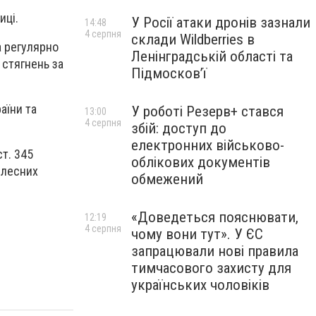
иці.
У Росії атаки дронів зазнали
14:48
4 серпня
склади Wildberries в
а регулярно
Ленінградській області та
 стягнень за
Підмосков’ї
аїни та
У роботі Резерв+ стався
13:00
4 серпня
збій: доступ до
електронних військово-
т. 345
облікових документів
ілесних
обмежений
«Доведеться пояснювати,
12:19
4 серпня
чому вони тут». У ЄС
запрацювали нові правила
тимчасового захисту для
українських чоловіків