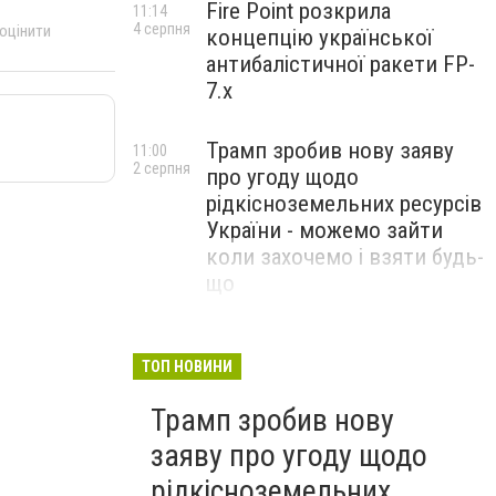
Fire Point розкрила
11:14
4 серпня
 оцінити
концепцію української
антибалістичної ракети FP-
7.x
Трамп зробив нову заяву
11:00
2 серпня
про угоду щодо
рідкісноземельних ресурсів
України - можемо зайти
коли захочемо і взяти будь-
що
Спецоперація “Чесний
18:22
31 липня
призов”: ДБР проводить
ТОП НОВИНИ
масові обшуки у понад 100
Трамп зробив нову
ТЦК по всій Україні
заяву про угоду щодо
рідкісноземельних