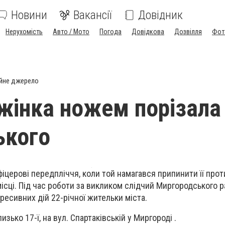
Новини
Вакансії
Довідник
Нерухомість
Авто / Мото
Погода
Довідкова
Дозвілля
Фот
йне джерело
 жінка ножем порізала
ького
іцерові передпліччя, коли той намагався припинити її про
ісці. Під час роботи за викликом слідчий Миргородського р
гресивних дій 22-річної жительки міста.
изько 17-ї, на вул. Спартаківській у Миргороді .