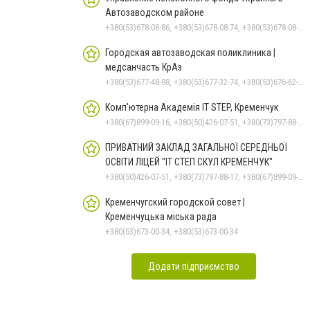
Автозаводском районе
+380(53)678-08-86, +380(53)678-08-74, +380(53)678-08-83, +380(53)678-08-41, +380(53)678-09-05
Городская автозаводская поликлиника |
медсанчасть КрАз
+380(53)677-48-88, +380(53)677-32-74, +380(53)676-62-99, +380536766187
Комп'ютерна Академія IT STEP, Кременчук
+380(67)899-09-16, +380(50)426-07-51, +380(73)797-88-17
ПРИВАТНИЙ ЗАКЛАД ЗАГАЛЬНОЇ СЕРЕДНЬОЇ
ОСВІТИ ЛІЦЕЙ "ІТ СТЕП СКУЛ КРЕМЕНЧУК"
+380(50)426-07-51, +380(73)797-88-17, +380(67)899-09-16
Кременчугский городской совет |
Кременчуцька міська рада
+380(53)673-00-34, +380(53)673-00-34
Додати підприємство