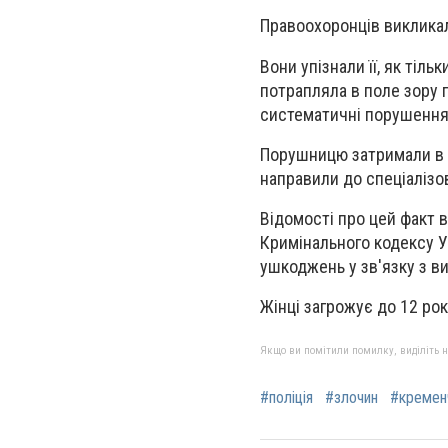
Правоохоронців викликал
Вони упізнали її, як тіл
потрапляла в поле зору п
систематичні порушення
Порушницю затримали в п
направили до спеціалізо
Відомості про цей факт 
Кримінального кодексу У
ушкоджень у зв'язку з в
Жінці загрожує до 12 рок
Якщо ви помітили помилку, виділіть нео
#поліція
#злочин
#кремен